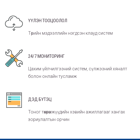
ҮҮЛЭН ТООЦООЛОЛ
Төрийн мэдээллийн нэгдсэн клауд систем
24/7 МОНИТОРИНГ
Цахим үйлчилгээний систем, сүлжээний хяналт
болон онлайн тусламж
ДЭД БҮТЭЦ
Тоног төхөөрөмжүүдийн хэвийн ажиллагааг хангах
зориулалтын орчин