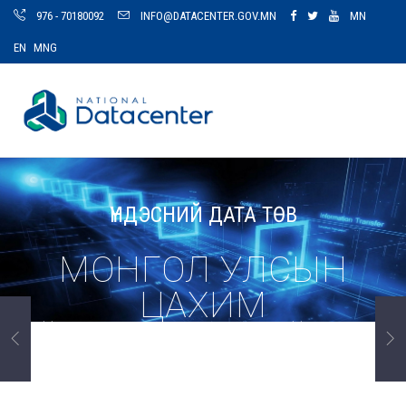
976 - 70180092
INFO@DATACENTER.GOV.MN
MN
EN
MNG
ҮНДЭСНИЙ ДАТА ТӨВ
МОНГОЛ УЛСЫН
ЦАХИМ
ҮЙЛЧИЛГЭЭНИЙ ДЭД
БҮТЭЦ, СУУРЬ