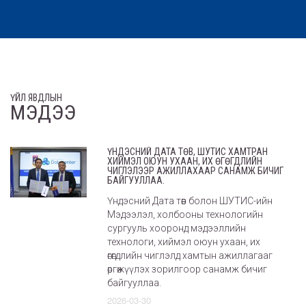
ҮЙЛ ЯВДЛЫН
МЭДЭЭ
ҮНДЭСНИЙ ДАТА ТӨВ, ШУТИС ХАМТРАН
ХИЙМЭЛ ОЮУН УХААН, ИХ ӨГӨГДЛИЙН
ЧИГЛЭЛЭЭР АЖИЛЛАХААР САНАМЖ БИЧИГ
БАЙГУУЛЛАА.
Үндэсний Дата төв болон ШУТИС-ийн
Мэдээлэл, холбооны технологийн
сургууль хооронд мэдээллийн
технологи, хиймэл оюун ухаан, их
өгөгдлийн чиглэлд хамтын ажиллагааг
өргөжүүлэх зорилгоор санамж бичиг
байгууллаа.
2026-03-30