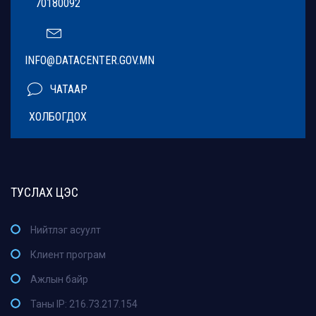
70180092
INFO@DATACENTER.GOV.MN
ЧАТААР
ХОЛБОГДОХ
ТУСЛАХ ЦЭС
Нийтлэг асуулт
Клиент програм
Ажлын байр
Таны IP: 216.73.217.154