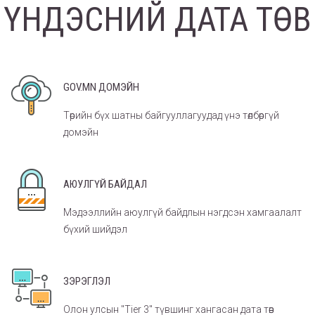
ҮНДЭСНИЙ ДАТА ТӨВ
GOV.MN ДОМЭЙН
Төрийн бүх шатны байгууллагуудад үнэ төлбөргүй
домэйн
АЮУЛГҮЙ БАЙДАЛ
Мэдээллийн аюулгүй байдлын нэгдсэн хамгаалалт
бүхий шийдэл
ЗЭРЭГЛЭЛ
Олон улсын "Tier 3" түвшинг хангасан дата төв