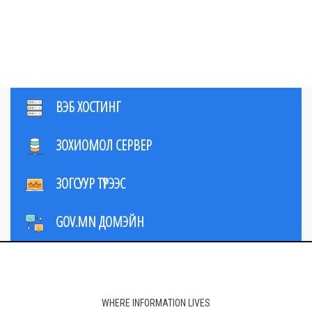
ХӨГЖЛИЙГ БИД
БЭХЖҮҮЛНЭ ...
ВЭБ ХОСТИНГ
ЗОХИОМОЛ СЕРВЕР
ЗОГСУУР ТҮРЭЭС
GOV.MN ДОМЭЙН
WHERE INFORMATION LIVES