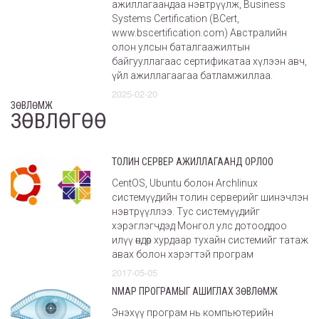
ажиллагаандаа нэвтрүүлж, Business
Systems Certification (BCert,
www.bscertification.com) Австралийн
олон улсын баталгаажилтын
байгууллагаас сертификатаа хүлээн авч,
үйл ажиллагаагаа батламжиллаа.
2025-02-20
ЗӨВЛӨМЖ
ЗӨВЛӨГӨӨ
ТОЛИН СЕРВЕР АЖИЛЛАГААНД ОРЛОО
CentOS, Ubuntu болон Archlinux
системүүдийн толин серверийг шинэчлэн
нэвтрүүллээ. Тус системүүдийг
хэрэглэгчдэд Монгол улс дотооддоо
илүү өндөр хурдаар тухайн системийг татаж
авах болон хэрэгтэй програм
2017-05-05
NMAP ПРОГРАМЫГ АШИГЛАХ ЗӨВЛӨМЖ
Энэхүү програм нь компьютерийн