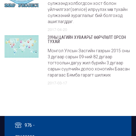
сүлжээнд холбогдсон хост болон
үйлчилгээг(service) илрүүлэх мөн тухайн
сүлжээний зураглалыг бий болгоход
ашиглагддаг.
2017-04-20
ЗУНЫ ЦАГИЙН ХУВААРЬТ ӨӨРЧЛӨЛТ ОРСОН
ТУХАЙ
Монгол Улсын Засгийн газрын 2015 оны
3 дугаар сарын 09-ний 82 дугаар
тогтоолын дагуу жил бүрийн 3 дугаар
сарын сүүлчийн долоо хоногийн Баасан
гарагаас Бямба гарагт шилжих
2017-03-17
976 -