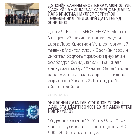
ДЭЛХИЙН БАНКНЫ БНСУ, БНХАУ, МОНГОЛ УЛС
ДАХЬ ҮЙЛ АЖИЛЛАГААГ ХАРИУЦСАН ДАРГА
ЛАРС КРИСТИАН МУЛЛЕР ТЭРГҮҮТЭЙ
ТӨЛӨӨЛӨГЧИД “ҮНДЭСНИЙ ДАТА ТӨВ”-Д
ЗОЧИЛЛОО.
Дэлхийн Банкны БНСУ, БНХАУ, Монгол
Улс дахь үйл ажиллагааг хариуцсан
дарга Ларс Кристиан Муллер тэргүүтэй
төлөөлөгчид Монгол Улсын Засгийн газрын
дижитал бодлогыг дэмжихэд чухал ач
холбогдол бүхий, Дэлхийн Банкнаас
санхүүжүүлж буй “Ухаалаг Засаг” төслийн
хэрэгжилттэй газар дээр нь танилцах
зорилгоор Үндэсний Дата төвд албан
айлчлал хийлээ.
2026-02-13
ҮНДЭСНИЙ ДАТА ТӨВ УТҮГ ОЛОН УЛСЫН 2
ДАХЬ СТАНДАРТ ISO 9001:2015-Г АМЖИЛТТАЙ
НЭВТРҮҮЛЛЭЭ.
"Үндэсний дата төв" УТҮГ нь Олон Улсын
чанарын удирдлагын тогтолцооны ISO
9001:2015 стандартыг үйл