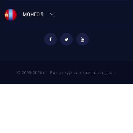
МОНГОЛ
© 2009-2026 он. Бүх эрх хуулиар хамгаалагдсан.