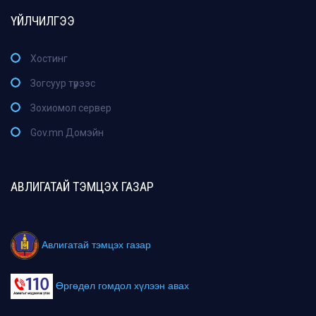
ҮЙЛЧИЛГЭЭ
Хостинг
Зогсуур түрээс
Зохиомол сервер
Gov.mn Домэйн
АВЛИГАТАЙ ТЭМЦЭХ ГАЗАР
Авлигатай тэмцэх газар
Өргөдөл гомдол хүлээн авах