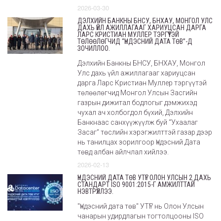
2026-03-30
ДЭЛХИЙН БАНКНЫ БНСУ, БНХАУ, МОНГОЛ УЛС
ДАХЬ ҮЙЛ АЖИЛЛАГААГ ХАРИУЦСАН ДАРГА
ЛАРС КРИСТИАН МУЛЛЕР ТЭРГҮҮТЭЙ
ТӨЛӨӨЛӨГЧИД “ҮНДЭСНИЙ ДАТА ТӨВ”-Д
ЗОЧИЛЛОО.
Дэлхийн Банкны БНСУ, БНХАУ, Монгол
Улс дахь үйл ажиллагааг хариуцсан
дарга Ларс Кристиан Муллер тэргүүтэй
төлөөлөгчид Монгол Улсын Засгийн
газрын дижитал бодлогыг дэмжихэд
чухал ач холбогдол бүхий, Дэлхийн
Банкнаас санхүүжүүлж буй “Ухаалаг
Засаг” төслийн хэрэгжилттэй газар дээр
нь танилцах зорилгоор Үндэсний Дата
төвд албан айлчлал хийлээ.
2026-02-13
ҮНДЭСНИЙ ДАТА ТӨВ УТҮГ ОЛОН УЛСЫН 2 ДАХЬ
СТАНДАРТ ISO 9001:2015-Г АМЖИЛТТАЙ
НЭВТРҮҮЛЛЭЭ.
"Үндэсний дата төв" УТҮГ нь Олон Улсын
чанарын удирдлагын тогтолцооны ISO