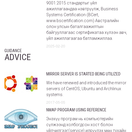
9001:2015 стандартыг үйл
ажиллагаандаа нэвтрүүлж, Business
Systems Certification (BCert,
www.bscertification.com) Австралийн
олон улсын баталгаажилтын
байгууллагаас сертификатаа хүлээн авч,
үйл ажиллагаагаа батламжиллаа.
2025-02-20
GUIDANCE
ADVICE
MIRROR SERVER IS STARTED BEING UTILIZED
We have renewed and introduced the mirror
servers of CentOS, Ubuntu and Archlinux
systems.
2017-05-05
NMAP PROGRAM USING REFERENCE
Энэхүү програм нь компьютерийн
сүлжээнд холбогдсон хост болон
үйлчилгээг(service) илрүүлэх мөн тухайн