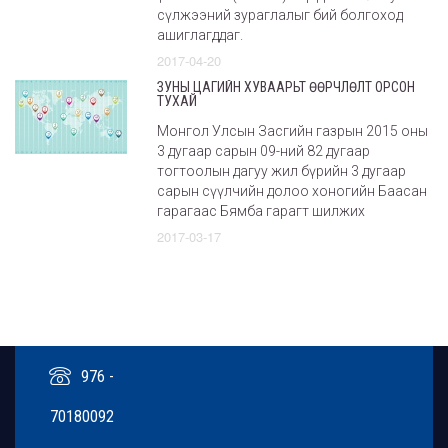
сүлжээний зураглалыг бий болгоход
ашиглагддаг.
2017-04-20
ЗУНЫ ЦАГИЙН ХУВААРЬТ ӨӨРЧЛӨЛТ ОРСОН
ТУХАЙ
Монгол Улсын Засгийн газрын 2015 оны
3 дугаар сарын 09-ний 82 дугаар
тогтоолын дагуу жил бүрийн 3 дугаар
сарын сүүлчийн долоо хоногийн Баасан
гарагаас Бямба гарагт шилжих
2017-03-17
976 -
70180092