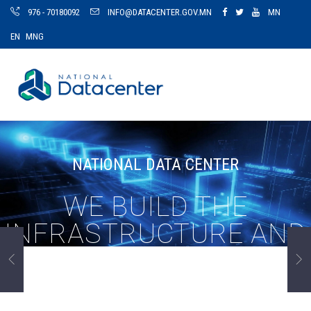
976 - 70180092
INFO@DATACENTER.GOV.MN
MN
EN
MNG
NATIONAL DATA CENTER
WE BUILD THE
INFRASTRUCTURE AND
BASIC DEVELOPMENT
OF E SERVICE