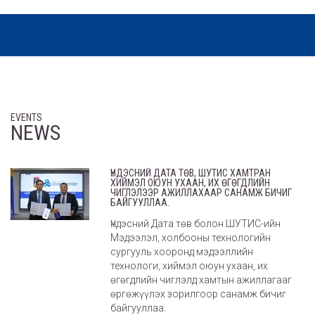
EVENTS
NEWS
ҮНДЭСНИЙ ДАТА ТӨВ, ШУТИС ХАМТРАН
ХИЙМЭЛ ОЮУН УХААН, ИХ ӨГӨГДЛИЙН
ЧИГЛЭЛЭЭР АЖИЛЛАХААР САНАМЖ БИЧИГ
БАЙГУУЛЛАА.
Үндэсний Дата төв болон ШУТИС-ийн
Мэдээлэл, холбооны технологийн
сургууль хооронд мэдээллийн
технологи, хиймэл оюун ухаан, их
өгөгдлийн чиглэлд хамтын ажиллагааг
өргөжүүлэх зорилгоор санамж бичиг
байгууллаа.