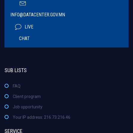
INFO@DATACENTER.GOV.MN
LIVE
CHAT
SUB LISTS
FAQ
Client program
Job opportunity
Your IP address: 216.73.216.46
SERVICE