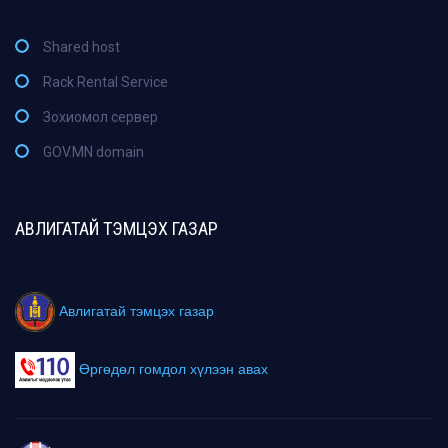
Shared host
Rack Rental Service
Зохиомол сервер
GOV.MN domain
АВЛИГАТАЙ ТЭМЦЭХ ГАЗАР
Авлигатай тэмцэх газар
Өргөдөл гомдол хүлээн авах