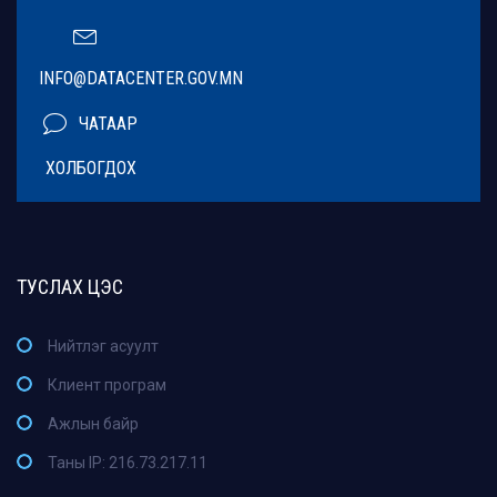
INFO@DATACENTER.GOV.MN
ЧАТААР
ХОЛБОГДОХ
ТУСЛАХ ЦЭС
Нийтлэг асуулт
Клиент програм
Ажлын байр
Таны IP: 216.73.217.11