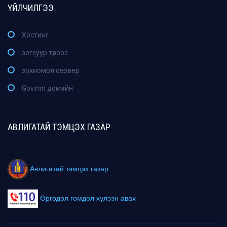
ҮЙЛЧИЛГЭЭ
Хостинг
зогсуур түрээс
зохиомол сервер
Gov.mn домэйн
АВЛИГАТАЙ ТЭМЦЭХ ГАЗАР
Авлигатай тэмцэх газар
Өргөдөл гомдол хүлээн авах