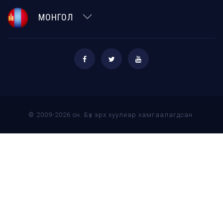
МОНГОЛ
© 2009-2026 он. Бүх эрх хуулиар хамгаалагдсан.