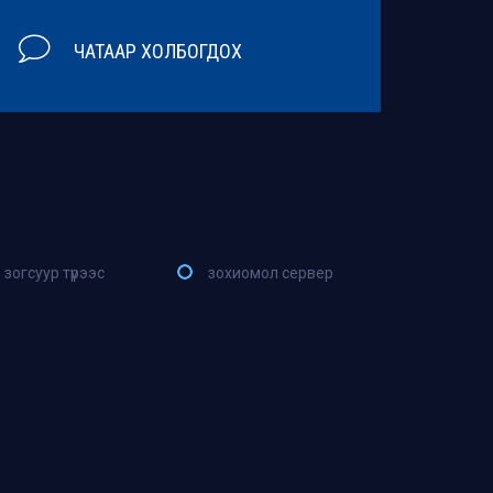
ЧАТААР ХОЛБОГДОХ
зогсуур түрээс
зохиомол сервер