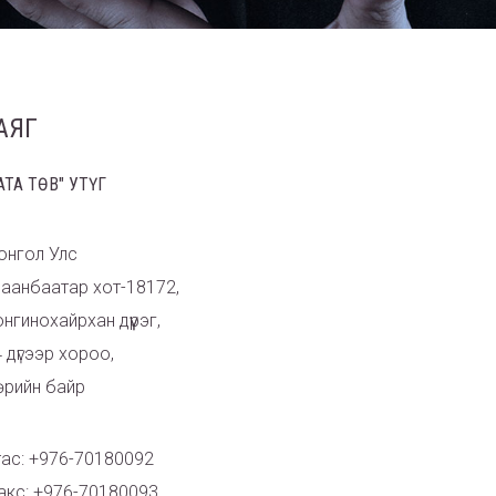
АЯГ
ТА ТӨВ" УТҮГ
онгол Улс
лаанбаатар хот-18172,
нгинохайрхан дүүрэг,
 дүгээр хороо,
өрийн байр
тас: +976-70180092
акс: +976-70180093