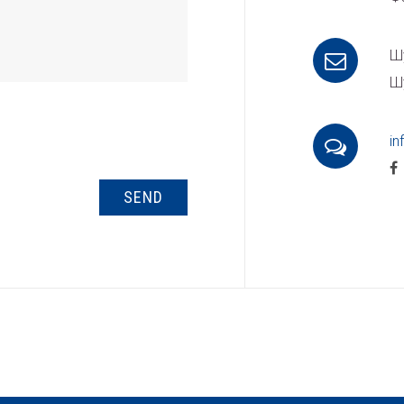
Шу
Ш
in
SEND