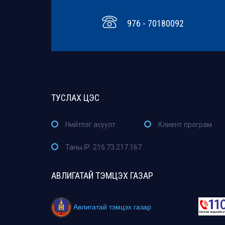
976 - 70180092
ТУСЛАХ ЦЭС
Нийтлэг асуулт
Клиент програм
Таны IP: 216.73.217.167
АВЛИГАТАЙ ТЭМЦЭХ ГАЗАР
Авлигатай тэмцэх газар