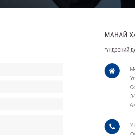
МАНАЙ Х
"ҮНДЭСНИЙ ДА
М
У
Со
34
Ө
У
Ф