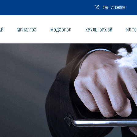
976 - 70180092
АЙ
ҮЙЛЧИЛГЭЭ
МЭДЭЭЛЭЛ
ХУУЛЬ, ЭРХ ЗҮЙ
ИЛ Т