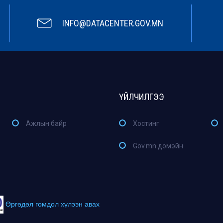
INFO@DATACENTER.GOV.MN
ҮЙЛЧИЛГЭЭ
Ажлын байр
Хостинг
Gov.mn домэйн
Өргөдөл гомдол хүлээн авах