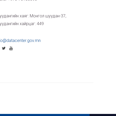
удангийн хаяг: Монгол шуудан-37,
уудангийн хайрцаг: 449
fo@datacenter.gov.mn