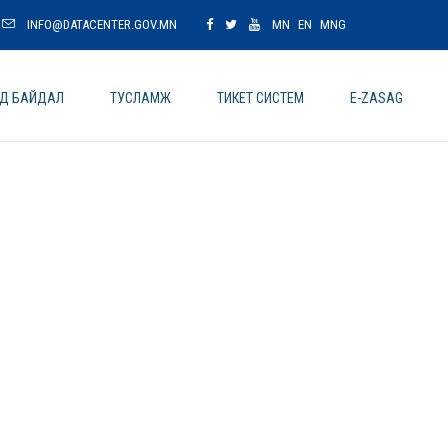
INFO@DATACENTER.GOV.MN
MN
EN
MNG
ОД БАЙДАЛ
ТУСЛАМЖ
ТИКЕТ СИСТЕМ
E-ZASAG