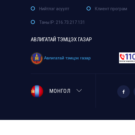
Нийтлэг асуулт
Клиент програм
Таны IP: 216.73.217.131
АВЛИГАТАЙ ТЭМЦЭХ ГАЗАР
Авлигатай тэмцэх газар
МОНГОЛ