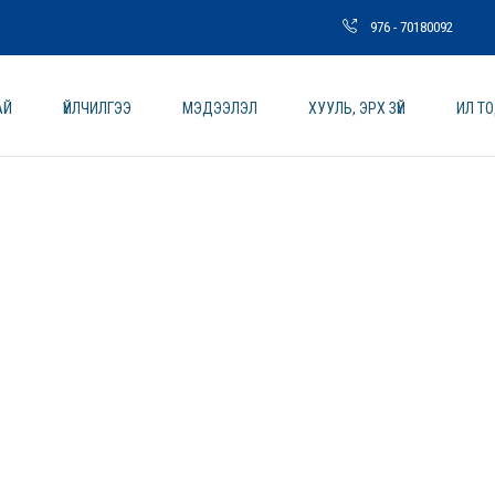
976 - 70180092
АЙ
ҮЙЛЧИЛГЭЭ
МЭДЭЭЛЭЛ
ХУУЛЬ, ЭРХ ЗҮЙ
ИЛ Т