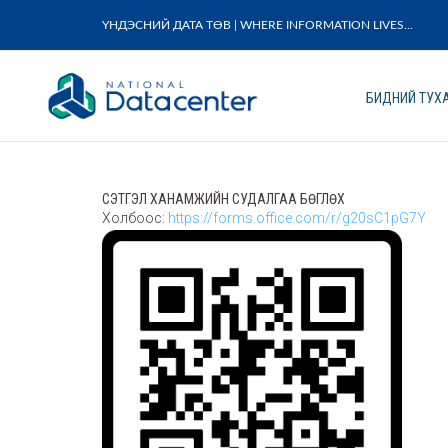
ҮНДЭСНИЙ ДАТА ТӨВ | WHERE INFORMATION LIVES...
БИДНИЙ ТУХ
СЭТГЭЛ ХАНАМЖИЙН СУДАЛГАА БӨГЛӨХ
Холбоос:
https://forms.office.com/r/g20sC1pG7Y