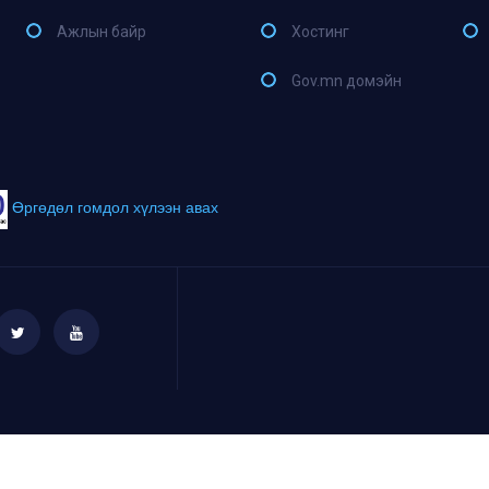
Ажлын байр
Хостинг
Gov.mn домэйн
Өргөдөл гомдол хүлээн авах