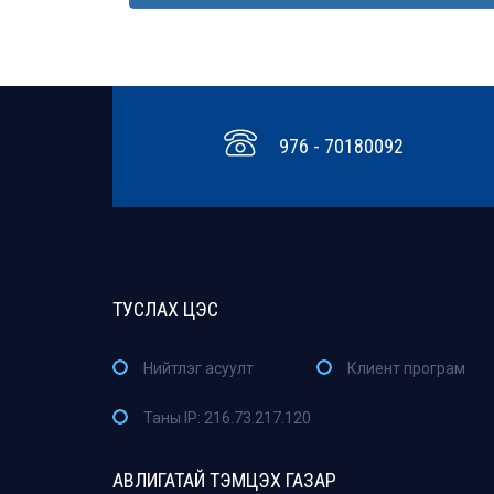
976 - 70180092
ТУСЛАХ ЦЭС
Нийтлэг асуулт
Клиент програм
Таны IP: 216.73.217.120
АВЛИГАТАЙ ТЭМЦЭХ ГАЗАР