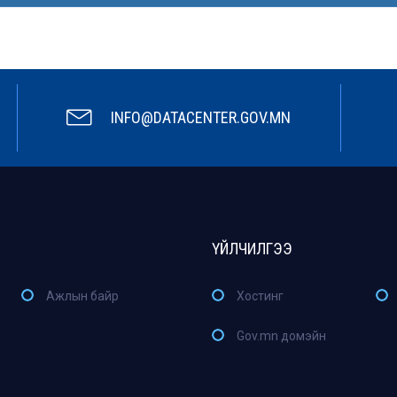
INFO@DATACENTER.GOV.MN
ҮЙЛЧИЛГЭЭ
Ажлын байр
Хостинг
Gov.mn домэйн