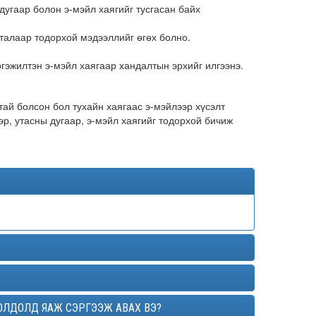
дугаар болон э-мэйл хаягийг тусгасан байх
 талаар тодорхой мэдээллийг өгөх болно.
гэжилтэн э-мэйл хаягаар хандалтын эрхийг илгээнэ.
тай болсон бол тухайн хаягаас э-мэйлээр хүсэлт
эр, утасны дугаар, э-мэйл хаягийг тодорхой бичиж
ОЛДОЛД ЯАЖ СЭРГЭЭЖ АВАХ ВЭ?