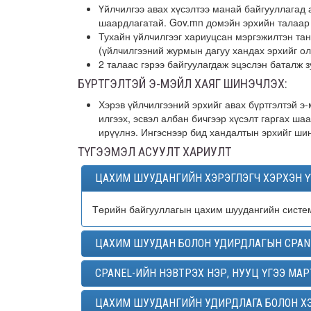
Үйлчилгээ авах хүсэлтээ манай байгууллагад 
шаардлагатай. Gov.mn домэйн эрхийн талаар т
Тухайн үйлчилгээг хариуцсан мэргэжилтэн тан
(үйлчилгээний журмын дагуу хандах эрхийг ол
2 талаас гэрээ байгуулагдаж эцэслэн баталж 
БҮРТГЭЛТЭЙ Э-МЭЙЛ ХАЯГ ШИНЭЧЛЭХ:
Хэрэв үйлчилгээний эрхийг авах бүртгэлтэй э
илгээх, эсвэл албан бичгээр хүсэлт гаргах ша
ирүүлнэ. Ингэснээр бид хандалтын эрхийг шин
ТҮГЭЭМЭЛ АСУУЛТ ХАРИУЛТ
ЦАХИМ ШУУДАНГИЙН ХЭРЭГЛЭГЧ ХЭРХЭН Ү
Төрийн байгууллагын цахим шуудангийн систе
ЦАХИМ ШУУДАН БОЛОН УДИРДЛАГЫН CPANE
CPANEL-ИЙН НЭВТРЭХ НЭР, НУУЦ ҮГЭЭ МА
ЦАХИМ ШУУДАНГИЙН УДИРДЛАГА БОЛОН ХЭ