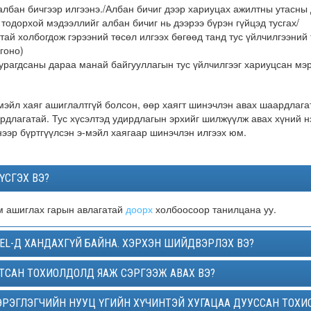
албан бичгээр илгээнэ./Албан бичиг дээр хариуцах ажилтны утасны 
одорхой мэдээллийг албан бичиг нь дээрээ бүрэн гүйцэд тусгах/
тай холбогдож гэрээний төсөл илгээх бөгөөд танд тус үйлчилгээний
гоно)
зурагдсаны дараа манай байгууллагын тус үйлчилгээг хариуцсан мэр
-мэйл хаяг ашиглалтгүй болсон, өөр хаягт шинэчлэн авах шаардлага
ардлагатай. Тус хүсэлтэд удирдлагын эрхийг шилжүүлж авах хүний н
ээр бүртгүүлсэн э-мэйл хаягаар шинэчлэн илгээх юм.
ҮСГЭХ ВЭ?
м ашиглах гарын авлагатай
доорх
холбоосоор танилцана уу.
L-Д ХАНДАХГҮЙ БАЙНА. ХЭРХЭН ШИЙДВЭРЛЭХ ВЭ?
РТСАН ТОХИОЛДОЛД ЯАЖ СЭРГЭЭЖ АВАХ ВЭ?
РЭГЛЭГЧИЙН НУУЦ ҮГИЙН ХҮЧИНТЭЙ ХУГАЦАА ДУУССАН ТОХИ