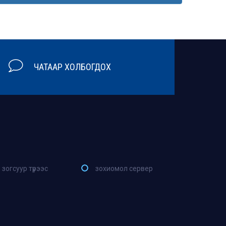
ЧАТААР ХОЛБОГДОХ
зогсуур түрээс
зохиомол сервер