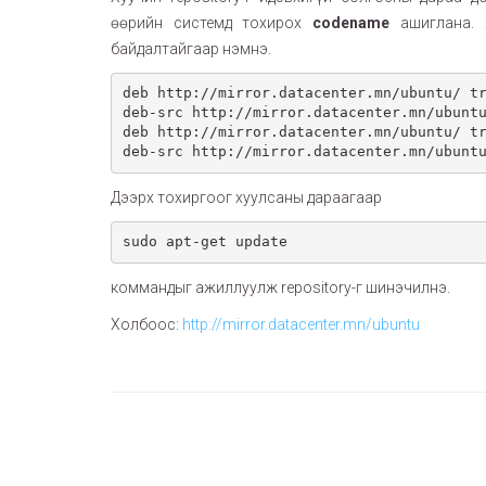
өөрийн системд тохирох
codename
ашиглана.
байдалтайгаар нэмнэ.
deb http://mirror.datacenter.mn/ubuntu/ tr
deb-src http://mirror.datacenter.mn/ubuntu
deb http://mirror.datacenter.mn/ubuntu/ tr
deb-src http://mirror.datacenter.mn/ubunt
Дээрх тохиргоог хуулсаны дараагаар
sudo apt-get update
коммандыг ажиллуулж repository-г шинэчилнэ.
Холбоос:
http://mirror.datacenter.mn/ubuntu