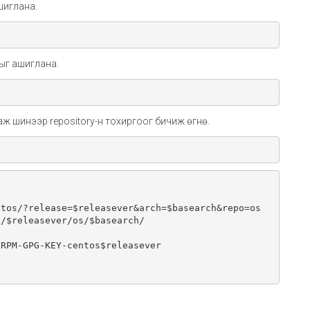
шиглана.
дыг ашиглана.
лаж шинээр repository-н тохиргоог бичиж өгнө.
tos/?release=$releasever&arch=$basearch&repo=os

/$releasever/os/$basearch/

RPM-GPG-KEY-centos$releasever
