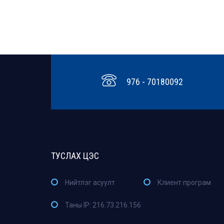
976 - 70180092
ТУСЛАХ ЦЭС
Нийтлэг асуулт
Клиент програм
Таны IP: 216.73.216.156