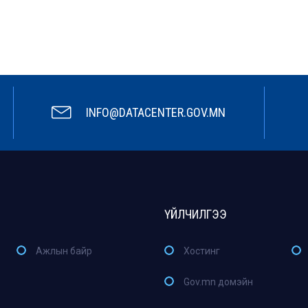
INFO@DATACENTER.GOV.MN
ҮЙЛЧИЛГЭЭ
Ажлын байр
Хостинг
Gov.mn домэйн