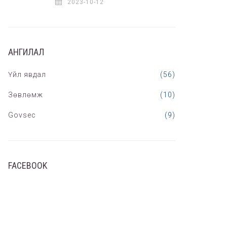
2023-10-12
АНГИЛАЛ
Үйл явдал
(56)
Зөвлөмж
(10)
Govsec
(9)
FACEBOOK