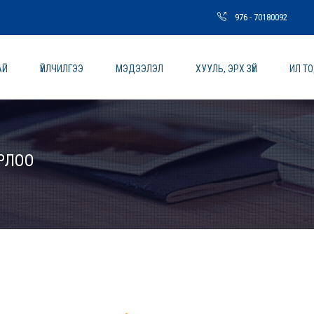
976 - 70180092
АЙ
ҮЙЛЧИЛГЭЭ
МЭДЭЭЛЭЛ
ХУУЛЬ, ЭРХ ЗҮЙ
ИЛ Т
РЛОО