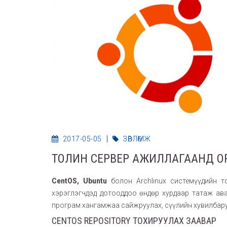
2017-05-05
ЗӨВЛӨМЖ
ТОЛИН СЕРВЕР АЖИЛЛАГААНД О
CentOS, Ubuntu
болон Archlinux системүүдийн т
хэрэглэгчдэд дотооддоо өндөр хурдаар татаж ава
програм хангамжаа сайжруулах, сүүлийн хувилбар
CENTOS REPOSITORY ТОХИРУУЛАХ ЗААВАР