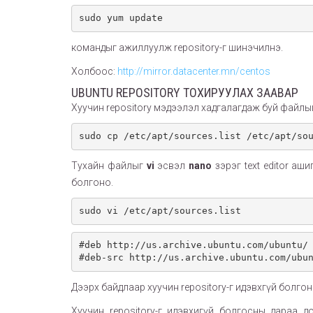
sudo yum update
командыг ажиллуулж repository-г шинэчилнэ.
Холбоос:
http://mirror.datacenter.mn/centos
UBUNTU REPOSITORY ТОХИРУУЛАХ ЗААВАР
Хуучин repository мэдээлэл хадгалагдаж буй файлы
sudo cp /etc/apt/sources.list /etc/apt/so
Тухайн файлыг
vi
эсвэл
nano
зэрэг text editor аши
болгоно.
sudo vi /etc/apt/sources.list
#deb http://us.archive.ubuntu.com/ubuntu/ 
#deb-src http://us.archive.ubuntu.com/ubu
Дээрх байдлаар хуучин repository-г идэвхгүй болгон
Хуучин repository-г идэвхигүй болгосны дараа до