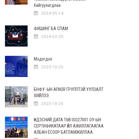
байгуулагдлаа.
2024-05-14
ФИШИНГ БА СПАМ
2024-02-20
Мэдэгдэл
2023-10-26
БНФУ -ЫН AFNOR ГРУППТЭЙ УУЛЗАЛТ
ХИЙЛЭЭ.
2023-10-26
ҮНДЭСНИЙ ДАТА ТӨВ ISO27001 ОУ-ЫН
СЕРТИФИКАТААР ҮЙЛ АЖИЛЛАГААГАА
АЛБАН ЁСООР БАТЛАМЖИЛЛАА.