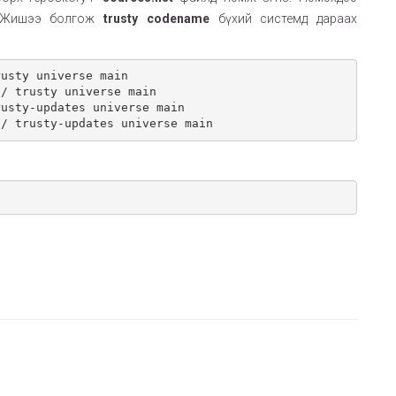
 Жишээ болгож
trusty codename
бүхий системд дараах
usty universe main

/ trusty universe main

usty-updates universe main

u/ trusty-updates universe main