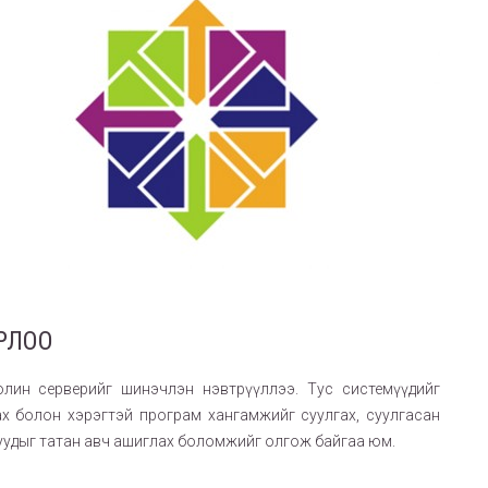
РЛОО
олин серверийг шинэчлэн нэвтрүүллээ. Тус системүүдийг
х болон хэрэгтэй програм хангамжийг суулгах, суулгасан
уудыг татан авч ашиглах боломжийг олгож байгаа юм.