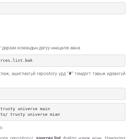
г дараах командын дагуу нөөцөлж авна.
urces.list.bak
глаж, ашиглахгүй repository урд "
#
" тэмдэгт тавьж идэвхгүй
trusty universe main

ntu/ trusty universe mian
о.
орх repository-г
sources.list
файлд нэмж өгнө. Нэмэхдээ