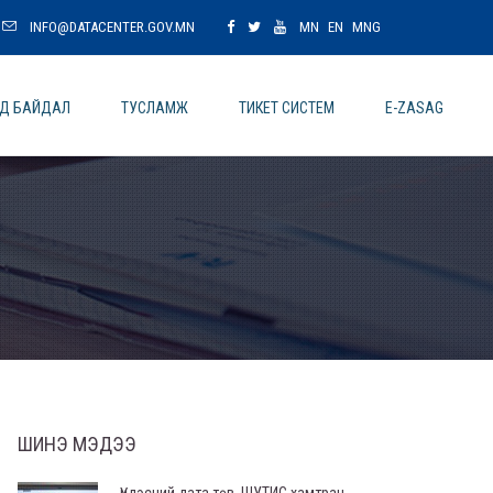
INFO@DATACENTER.GOV.MN
MN
EN
MNG
ОД БАЙДАЛ
ТУСЛАМЖ
ТИКЕТ СИСТЕМ
E-ZASAG
ШИНЭ МЭДЭЭ
Үндэсний дата төв, ШУТИС хамтран