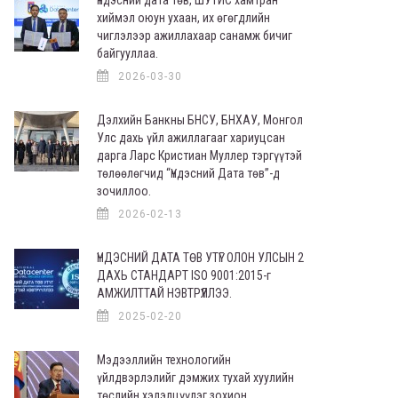
хиймэл оюун ухаан, их өгөгдлийн
чиглэлээр ажиллахаар санамж бичиг
байгууллаа.
2026-03-30
Дэлхийн Банкны БНСУ, БНХАУ, Монгол
Улс дахь үйл ажиллагааг хариуцсан
дарга Ларс Кристиан Муллер тэргүүтэй
төлөөлөгчид “Үндэсний Дата төв”-д
зочиллоо.
2026-02-13
ҮНДЭСНИЙ ДАТА ТӨВ УТҮГ ОЛОН УЛСЫН 2
ДАХЬ СТАНДАРТ ISO 9001:2015-г
АМЖИЛТТАЙ НЭВТРҮҮЛЛЭЭ.
2025-02-20
Мэдээллийн технологийн
үйлдвэрлэлийг дэмжих тухай хуулийн
төслийн хэлэлцүүлэг зохион