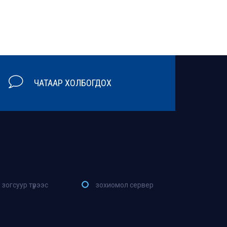
ЧАТААР ХОЛБОГДОХ
зогсуур түрээс
зохиомол сервер