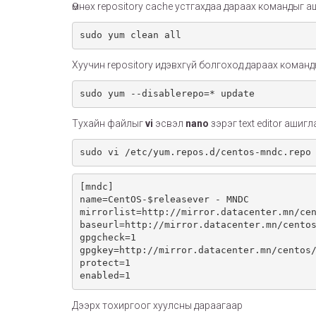
Өмнөх repository cache устгахдаа дараах командыг а
sudo yum clean all
Хуучин repository идэвхгүй болгоход дараах коман
sudo yum --disablerepo=* update
Тухайн файлыг
vi
эсвэл
nano
зэрэг text editor ашиг
sudo vi /etc/yum.repos.d/centos-mndc.repo
[mndc]

name=CentOS-$releasever - MNDC

mirrorlist=http://mirror.datacenter.mn/cen
baseurl=http://mirror.datacenter.mn/centos
gpgcheck=1

gpgkey=http://mirror.datacenter.mn/centos/
protect=1

enabled=1
Дээрх тохиргоог хуулсны дараагаар