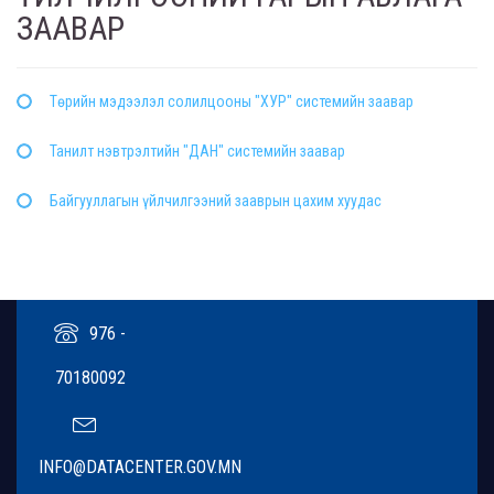
ЗААВАР
Төрийн мэдээлэл солилцооны "ХУР" системийн заавар
Танилт нэвтрэлтийн "ДАН" системийн заавар
Байгууллагын үйлчилгээний зааврын цахим хуудас
976 -
70180092
INFO@DATACENTER.GOV.MN