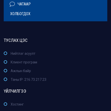
ЧАТААР
ХОЛБОГДОХ
ТУСЛАХ ЦЭС
Нийтлэг асуулт
Клиент програм
Ажлын байр
Таны IP: 216.73.217.23
ҮЙЛЧИЛГЭЭ
Хостинг