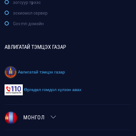
зогсуур түрээс
зохиомол сервер
Gov.mn домэйн
АВЛИГАТАЙ ТЭМЦЭХ ГАЗАР
Авлигатай тэмцэх газар
Өргөдөл гомдол хүлээн авах
МОНГОЛ