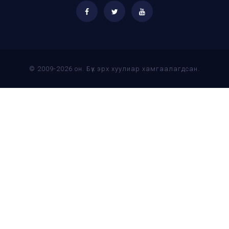
© 2009-2026 он. Бүх эрх хуулиар хамгаалагдсан.