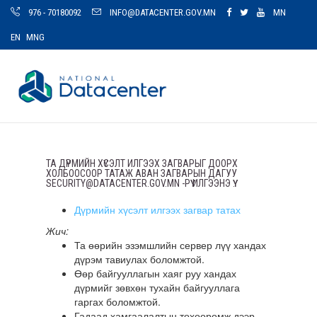
976 - 70180092
INFO@DATACENTER.GOV.MN
MN
EN
MNG
ТА ДҮРМИЙН ХҮСЭЛТ ИЛГЭЭХ ЗАГВАРЫГ ДООРХ
ХОЛБООСООР ТАТАЖ АВАН ЗАГВАРЫН ДАГУУ
SECURITY@DATACENTER.GOV.MN -РҮҮ ИЛГЭЭНЭ ҮҮ.
Дүрмийн хүсэлт илгээх загвар татах
Жич:
Та өөрийн эзэмшлийн сервер лүү хандах
дүрэм тавиулах боломжтой.
Өөр байгууллагын хаяг руу хандах
дүрмийг зөвхөн тухайн байгууллага
гаргах боломжтой.
Гадаад хамгаалалтын төхөөрөмж дээр