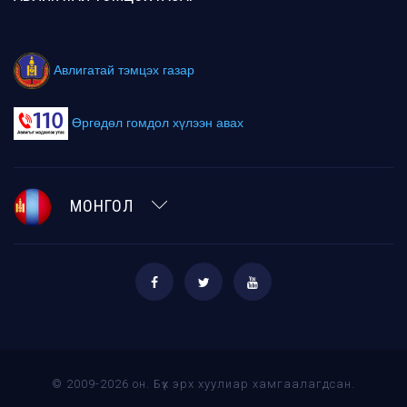
Авлигатай тэмцэх газар
Өргөдөл гомдол хүлээн авах
МОНГОЛ
© 2009-2026 он. Бүх эрх хуулиар хамгаалагдсан.