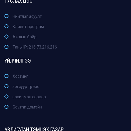
ТУСЛАХ ЦЭС
Нийтлэг асуулт
Клиент програм
Ажлын байр
Таны IP: 216.73.216.216
ҮЙЛЧИЛГЭЭ
Хостинг
зогсуур түрээс
зохиомол сервер
Gov.mn домэйн
АВЛИГАТАЙ ТЭМЦЭХ ГАЗАР