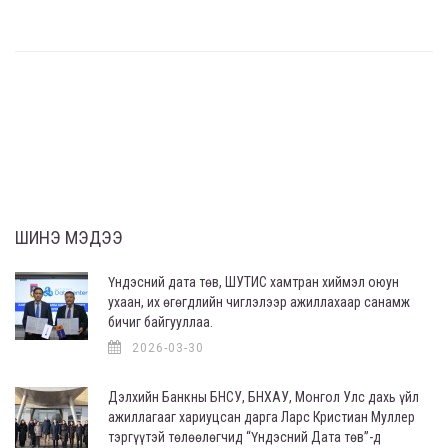
ШИНЭ МЭДЭЭ
Үндэсний дата төв, ШУТИС хамтран хиймэл оюун
ухаан, их өгөгдлийн чиглэлээр ажиллахаар санамж
бичиг байгууллаа.
2026-03-30
Дэлхийн Банкны БНСУ, БНХАУ, Монгол Улс дахь үйл
ажиллагааг хариуцсан дарга Ларс Кристиан Муллер
тэргүүтэй төлөөлөгчид “Үндэсний Дата төв”-д