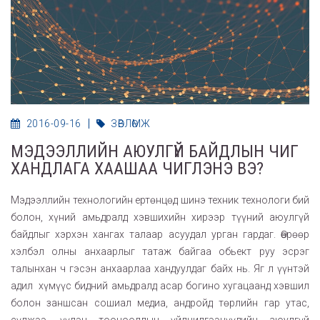
2016-09-16
ЗӨВЛӨМЖ
МЭДЭЭЛЛИЙН АЮУЛГҮЙ БАЙДЛЫН ЧИГ
ХАНДЛАГА ХААШАА ЧИГЛЭНЭ ВЭ?
Мэдээллийн технологийн ертөнцөд шинэ техник технологи бий
болон, хүний амьдралд хэвшихийн хирээр түүний аюулгүй
байдлыг хэрхэн хангах талаар асуудал урган гардаг. Өөрөөр
хэлбэл олны анхаарлыг татаж байгаа обьект руу эсрэг
талынхан ч гэсэн анхаарлаа хандуулдаг байх нь. Яг л үүнтэй
адил хүмүүс бидний амьдралд асар богино хугацаанд хэвшил
болон заншсан сошиал медиа, андройд төрлийн гар утас,