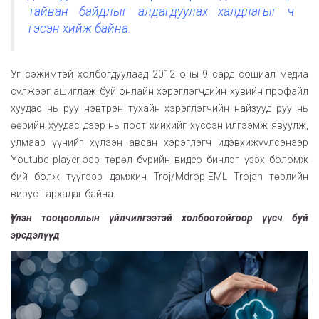
тайван байдлыг алдагдуулах халдлагыг ч
гэсэн хийж байна.
Уг сэжимтэй холбогдуулаад 2012 оны 9 сард сошиал медиа
сүлжээг ашиглаж буй онлайн хэрэглэгчдийн хувийн профайл
хуудас нь руу нэвтрэн тухайн хэрэглэгчийн найзууд руу нь
өөрийн хуудас дээр нь пост хийхийг хүссэн илгээмж явуулж,
улмаар үүнийг хүлээн авсан хэрэглэгч идэвхижүүлсэнээр
Youtube player-ээр төрөл бүрийн видео бичлэг үзэх боломж
бий болж түүгээр дамжин Troj/Mdrop-EML Trojan төрлийн
вирус тархадаг байна.
Үүлэн тооцооллын үйлчилгээтэй холбоотойгоор үүсч буй
эрсдэлүүд