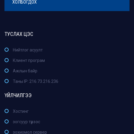
ХОЛБОГДОХ
ТУСЛАХ ЦЭС
Нийтлэг асуулт
Клиент програм
Ажлын байр
Таны IP: 216.73.216.236
ҮЙЛЧИЛГЭЭ
Хостинг
зогсуур түрээс
зохиомол сервер