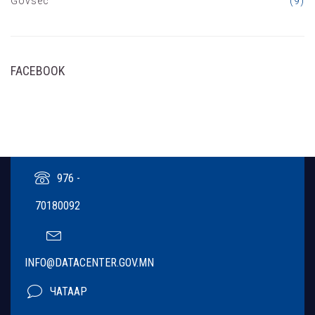
Govsec
(9)
FACEBOOK
976 -
70180092
INFO@DATACENTER.GOV.MN
ЧАТААР