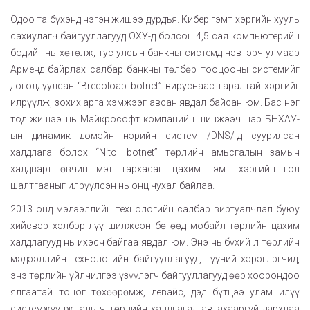
Одоо та бүхэнд нэгэн жишээ дурдъя. Кибер гэмт хэргийн хууль
сахиулагч байгууллагууд ОХУ-д болсон 4,5 сая компьютерийн
бодийг нь хөтөлж, тус улсын банкны системд нэвтэрч улмаар
Арменд байрлах салбар банкны төлбөр тооцооны системийг
доголдуулсан “Bredoloab botnet” вируснаас гаралтай хэргийг
илрүүлж, зохих арга хэмжээг авсан явдал байсан юм. Бас нэг
тод жишээ нь Майкрософт компанийн шинжээч нар БНХАУ-
ын динамик домэйн нэрийн систем /DNS/-д суурилсан
халдлага болох “Nitol botnet” төрлийн амьсгалын замын
халдварт өвчин мэт тархасан цахим гэмт хэргийн гол
шалтгааныг илрүүлсэн нь онц чухал байлаа.
2013 онд мэдээллийн технологийн салбар виртуалчлал буюу
хийсвэр хэлбэр лүү шилжсэн бөгөөд мобайл төрлийн цахим
халдлагууд нь ихэсч байгаа явдал юм. Энэ нь бүхий л төрлийн
мэдээллийн технологийн байгууллагууд, түүний хэрэглэгчид,
энэ төрлийн үйлчилгээ үзүүлэгч байгууллагууд өөр хоорондоо
ялгаатай тоног төхөөрөмж, девайс, дэд бүтцээ улам илүү
системжүүлж, аль ч төрлийн халдлагад автахааргүй дархлаа