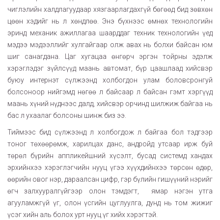
чиглэлийн халдлагуудаар хязгаарлагдахгүй бөгөөд бид зөвхөн
цөөн хэдийг нь л хөндлөө. Энэ бүхнээс өмнөх технологийн
эринд механик ажиллагаа шаарддаг техник технологийн үед
мэдээ мэдээллийг хулгайгаар олж авах нь болхи байсан юм
шиг санагдана. Цаг хугацаа өнгөрч эргэн тойрны эдэлж
хэрэглэдэг зүйлсүүд маань автомат, бүр цаашлаад хийсвэр
буюу интернэт сүлжээнд холбогдон улам боловсронгуй
болсоноор нийгэмд нөгөө л байсаар л байсан гэмт хэргүүд
маань хүний нүднээс далд, хийсвэр орчинд шилжиж байгаа нь
бас л ухаалаг болсоны шинж биз ээ.
Тиймээс бид сүлжээнд л холбогдож л байгаа бол тэдгээр
тоног төхөөрөмж, харилцах данс, андройд утсаар ирж буй
төрөл бүрийн аппликейшний хүсэлт, бусад системд хандах
эрхийнхээ хэрэглэгчийн нууц үгээ хүүхдийнхээ төрсөн өдөр,
өөрийн овог нэр, дараалсан цифр, гэр бүлийн гишүүний нэрийг
өгч залхууралгүйгээр олон тэмдэгт, ямар нэгэн утга
агууламжгүй үг, олон үсгийн цуглуулга, дунд нь том жижиг
үсэг хийн аль болох урт нууц үг хийх хэрэгтэй.