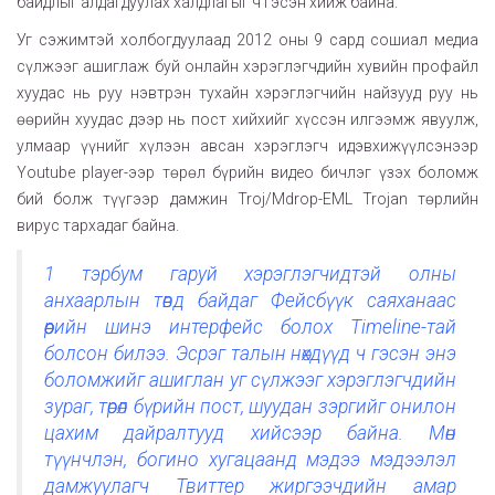
байдлыг алдагдуулах халдлагыг ч гэсэн хийж байна.
Уг сэжимтэй холбогдуулаад 2012 оны 9 сард сошиал медиа
сүлжээг ашиглаж буй онлайн хэрэглэгчдийн хувийн профайл
хуудас нь руу нэвтрэн тухайн хэрэглэгчийн найзууд руу нь
өөрийн хуудас дээр нь пост хийхийг хүссэн илгээмж явуулж,
улмаар үүнийг хүлээн авсан хэрэглэгч идэвхижүүлсэнээр
Youtube player-ээр төрөл бүрийн видео бичлэг үзэх боломж
бий болж түүгээр дамжин Troj/Mdrop-EML Trojan төрлийн
вирус тархадаг байна.
1 тэрбум гаруй хэрэглэгчидтэй олны
анхаарлын төвд байдаг Фейсбүүк саяханаас
өөрийн шинэ интерфейс болох Timeline-тай
болсон билээ. Эсрэг талын нөхдүүд ч гэсэн энэ
боломжийг ашиглан уг сүлжээг хэрэглэгчдийн
зураг, төрөл бүрийн пост, шуудан зэргийг онилон
цахим дайралтууд хийсээр байна. Мөн
түүнчлэн, богино хугацаанд мэдээ мэдээлэл
дамжуулагч Твиттер жиргээчдийн амар