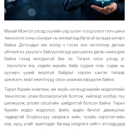
Манай Монгол улсад сүүлийн үед үүлэн тооцоолол гээч шинэ
технологи олны сонорыг нь мялаагаад багагүй хугацаа өнгөрч
байна. Дотоодын зах зээлд ч гэсэн энэ чиглэлээр дагнан
үйлчилгээ үзүүлэгч байгууллагууд шил шилээ даган нэмэгдэж
байна гэхэд хилсдэхгүй биз ээ. Тэгвэл олон улсад уг
технологи аль хэдийн өөрийн байр сууриа олж, сэдэв нь
хуучирч үүний аюулгүй байдлыг хэрхэн хангах талаар
шинжээч, мэргэжилтнүүд оюун ухаанаа зарцуулж байна.
Төрөл бүрийн компани, аж ахуйн нэгжүүд өөрийн мэдээллийн
технологио улам боловсронгуй болгож, хийсвэр хэлбэр лүү
шилжүүлж, private cloud-ийн шийдэлтэй болсон байна. Төрөл
бүрийн мэдээ мэдээлэл, файл, видео бичлэг дамжуулах
чадвартай Dropbox-руу халдлага хийн, тухайн хэрэглэгчийн
нэр, нууц үгийг ашигладаг бөгөөд халдлага хийгч этгээдүүдэд