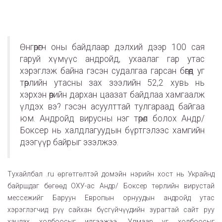
Өнгөрөгч оны байдлаар дэлхий дээр 100 сая
гаруй хүмүүс андройд, ухаалаг гар утас
хэрэглэж байна гэсэн судалгаа гарсан бөгөөд уг
төрлийн утасны зах зээлийн 52,2 хувь нь
хэрхэн өөрийн дархан цаазат байдлаа хамгаалж
үлдэх вэ? гэсэн асуулттай тулгараад байгаа
юм. Андройд вирусны нэг төрөл болох Андр/
Боксер нь халдлагуудын бүртгэлээс хамгийн
дээгүүр байрыг эзэлжээ.
Тухайлбал .ru өргөтгөлтэй домэйн нэрийн хост нь Украйнд
байршдаг бөгөөд ОХУ-ас Андр/ Боксер төрлийн вирустай
мессежийг Баруун Европын орнуудын андройд утас
хэрэглэгчид рүү сайхан бүсгүйчүүдийн зурагтай сайт руу
хандах холбоосыг илгээжээ. Улмаар уг холбоосыг