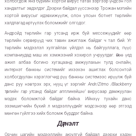
холбогдож янз бүрийн хортой вирус татах зэргээр үндсэн гол
хандалтыг эвдэлдэг. Дээрхи байдал үүссэнээр Трожан мэтийн
хортой вирусыг идэвхижүүлж, олон улсын ботнет төрлийн
халдлагад өртүүлэх боломжийг олгодог.
Андройд төрлийн гар утсанд ирж буй мессежүүдийг өөр
төрлийн серверүүд чих тавин ажиглаж байдаг ч тал бий. Уг
төрлийн мэдээлэл хулгайлах үйлдэл нь байгууллага, пүүс
компаниудад маш их хэмжээний хохирол учруулдаг. Өнөө үед
ажил албаа богино хугацаанд амжуулахын тулд онлайн,
интернэт банкны системийг ихээхэн ашиглах болсонтой
холбогдуулан хэрэглэгчид рүү банкны системээс ирүүлж буй
данс руу нэвтрэх эрх, нууц үг зэргийг
Andr/Zitmo /Blackberry
төрлийн гар утсанд байдаг аппликейшн/
вирусаар дамжуулан
мэдэх боломжтой байдаг байна. Ийнхүү тухайн данс
эзэмшигчийн бүхий л мэдээллүүдийг мэдсэнээр өөр этгээд
мөнгөн гүйлгээ хийх боломж бүрддэг байна.
Дүгнэлт
Орчин цагийн мэдээллийн аюулгүй байдал дээрхи хэдэн