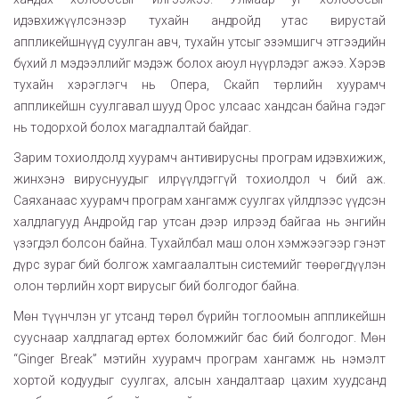
идэвхижүүлсэнээр тухайн андройд утас вирустай
аппликейшнүүд суулган авч, тухайн утсыг эзэмшигч этгээдийн
бүхий л мэдээллийг мэдэж болох аюул нүүрлэдэг ажээ. Хэрэв
тухайн хэрэглэгч нь Опера, Скайп төрлийн хуурамч
аппликейшн суулгавал шууд Орос улсаас хандсан байна гэдэг
нь тодорхой болох магадлалтай байдаг.
Зарим тохиолдолд хуурамч антивирусны програм идэвхижиж,
жинхэнэ вируснуудыг илрүүлдэггүй тохиолдол ч бий аж.
Саяханаас хуурамч програм хангамж суулгах үйлдлээс үүдсэн
халдлагууд Андройд гар утсан дээр илрээд байгаа нь энгийн
үзэгдэл болсон байна. Тухайлбал маш олон хэмжээгээр гэнэт
дүрс зураг бий болгож хамгаалалтын системийг төөрөгдүүлэн
олон төрлийн хорт вирусыг бий болгодог байна.
Мөн түүнчлэн уг утсанд төрөл бүрийн тоглоомын аппликейшн
сууснаар халдлагад өртөх боломжийг бас бий болгодог. Мөн
“Ginger Break” мэтийн хуурамч програм хангамж нь нэмэлт
хортой кодуудыг суулгах, алсын хандалтаар цахим хуудсанд