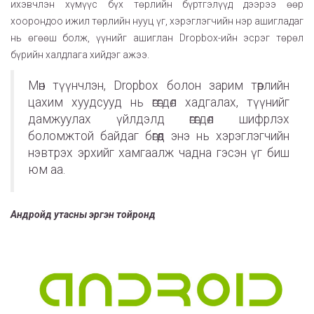
ихэвчлэн хүмүүс бүх төрлийн бүртгэлүүд дээрээ өөр
хоорондоо ижил төрлийн нууц үг, хэрэглэгчийн нэр ашигладаг
нь өгөөш болж, үүнийг ашиглан Dropbox-ийн эсрэг төрөл
бүрийн халдлага хийдэг ажээ.
Мөн түүнчлэн, Dropbox болон зарим төрлийн
цахим хуудсууд нь өгөгдөл хадгалах, түүнийг
дамжуулах үйлдэлд өгөгдөл шифрлэх
боломжтой байдаг бөгөөд энэ нь хэрэглэгчийн
нэвтрэх эрхийг хамгаалж чадна гэсэн үг биш
юм аа.
Андройд утасны эргэн тойронд