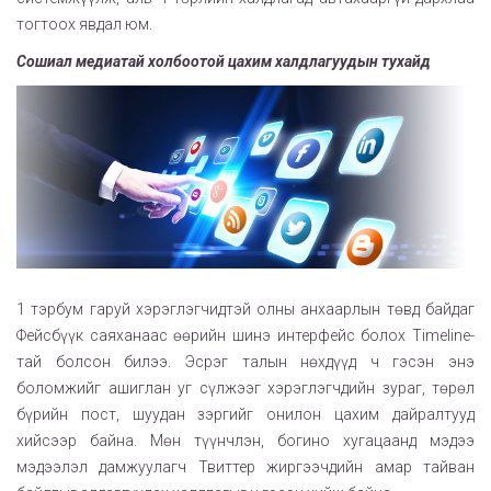
тогтоох явдал юм.
Сошиал медиатай холбоотой цахим халдлагуудын тухайд
1 тэрбум гаруй хэрэглэгчидтэй олны анхаарлын төвд байдаг
Фейсбүүк саяханаас өөрийн шинэ интерфейс болох Timeline-
тай болсон билээ. Эсрэг талын нөхдүүд ч гэсэн энэ
боломжийг ашиглан уг сүлжээг хэрэглэгчдийн зураг, төрөл
бүрийн пост, шуудан зэргийг онилон цахим дайралтууд
хийсээр байна. Мөн түүнчлэн, богино хугацаанд мэдээ
мэдээлэл дамжуулагч Твиттер жиргээчдийн амар тайван