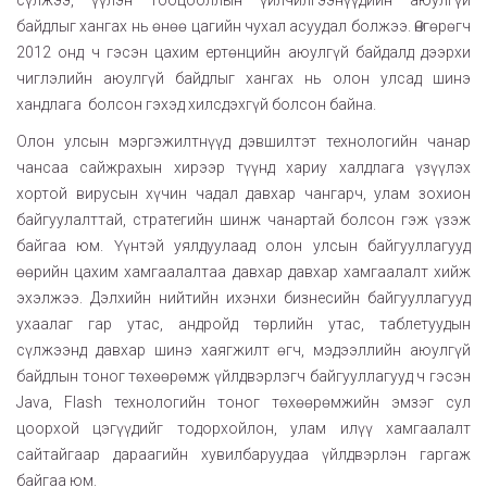
сүлжээ, үүлэн тооцооллын үйлчилгээнүүдийн аюулгүй
байдлыг хангах нь өнөө цагийн чухал асуудал болжээ. Өнгөрөгч
2012 онд ч гэсэн цахим ертөнцийн аюулгүй байдалд дээрхи
чиглэлийн аюулгүй байдлыг хангах нь олон улсад шинэ
хандлага болсон гэхэд хилсдэхгүй болсон байна.
Олон улсын мэргэжилтнүүд дэвшилтэт технологийн чанар
чансаа сайжрахын хирээр түүнд хариу халдлага үзүүлэх
хортой вирусын хүчин чадал давхар чангарч, улам зохион
байгуулалттай, стратегийн шинж чанартай болсон гэж үзэж
байгаа юм. Үүнтэй уялдуулаад олон улсын байгууллагууд
өөрийн цахим хамгаалалтаа давхар давхар хамгаалалт хийж
эхэлжээ. Дэлхийн нийтийн ихэнхи бизнесийн байгууллагууд
ухаалаг гар утас, андройд төрлийн утас, таблетуудын
сүлжээнд давхар шинэ хаягжилт өгч, мэдээллийн аюулгүй
байдлын тоног төхөөрөмж үйлдвэрлэгч байгууллагууд ч гэсэн
Java, Flash технологийн тоног төхөөрөмжийн эмзэг сул
цоорхой цэгүүдийг тодорхойлон, улам илүү хамгаалалт
сайтайгаар дараагийн хувилбаруудаа үйлдвэрлэн гаргаж
байгаа юм.