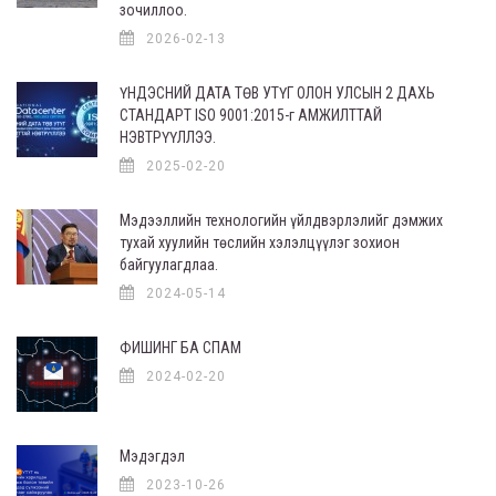
зочиллоо.
2026-02-13
ҮНДЭСНИЙ ДАТА ТӨВ УТҮГ ОЛОН УЛСЫН 2 ДАХЬ
СТАНДАРТ ISO 9001:2015-г АМЖИЛТТАЙ
НЭВТРҮҮЛЛЭЭ.
2025-02-20
Мэдээллийн технологийн үйлдвэрлэлийг дэмжих
тухай хуулийн төслийн хэлэлцүүлэг зохион
байгуулагдлаа.
2024-05-14
ФИШИНГ БА СПАМ
2024-02-20
Мэдэгдэл
2023-10-26