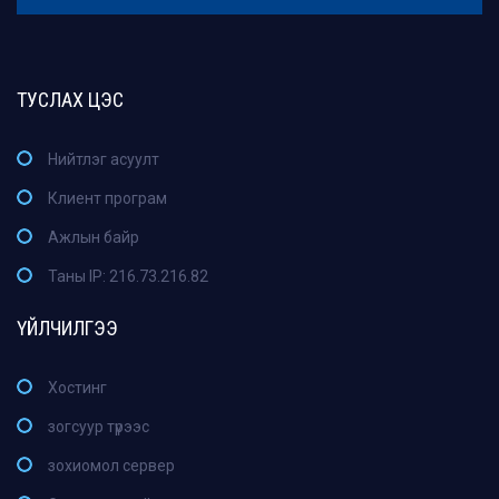
ТУСЛАХ ЦЭС
Нийтлэг асуулт
Клиент програм
Ажлын байр
Таны IP: 216.73.216.82
ҮЙЛЧИЛГЭЭ
Хостинг
зогсуур түрээс
зохиомол сервер