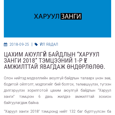
2018-09-25
ҮЙЛ ЯВДАЛ
ЦАХИМ АЮУЛГҮЙ БАЙДЛЫН “ХАРУУЛ
ЗАНГИ 2018” ТЭМЦЭЭНИЙ 1-Р ҮЕ
АМЖИЛТТАЙ ЯВАГДАЖ ӨНДӨРЛӨЛӨӨ.
Олон нийтэд мэдээллийн аюулгүй байдлын талаарх үнэн зөв,
бодитой ойлголт, мэдлэгийг бий болгох, төлөвшүүлэх, түгээн
дэлгэрүүлэх зорилготой цахим аюулгүй байдлын “Харуул
занги” тэмцээн 6 дахь жилдээ амжилттай зохион
байгуулагдаж байна.
“Харуул занги 2018” тэмцээнд нийт 132 баг бүртгүүлсэн ба