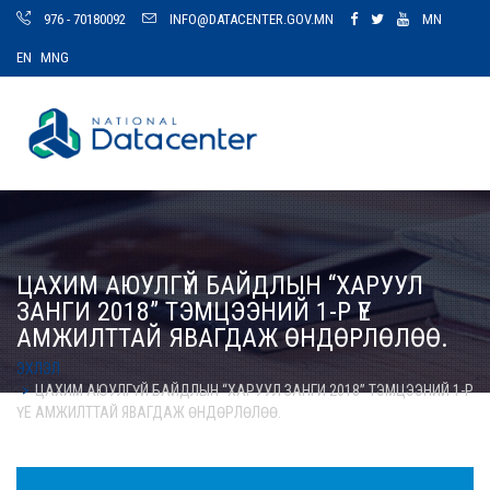
976 - 70180092
INFO@DATACENTER.GOV.MN
MN
EN
MNG
ЦАХИМ АЮУЛГҮЙ БАЙДЛЫН “ХАРУУЛ
ЗАНГИ 2018” ТЭМЦЭЭНИЙ 1-Р ҮЕ
АМЖИЛТТАЙ ЯВАГДАЖ ӨНДӨРЛӨЛӨӨ.
ЭХЛЭЛ
ЦАХИМ АЮУЛГҮЙ БАЙДЛЫН “ХАРУУЛ ЗАНГИ 2018” ТЭМЦЭЭНИЙ 1-Р
ҮЕ АМЖИЛТТАЙ ЯВАГДАЖ ӨНДӨРЛӨЛӨӨ.