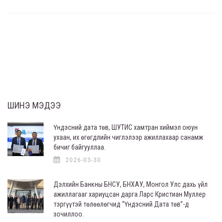
ШИНЭ МЭДЭЭ
Үндэсний дата төв, ШУТИС хамтран хиймэл оюун
ухаан, их өгөгдлийн чиглэлээр ажиллахаар санамж
бичиг байгууллаа.
2026-03-30
Дэлхийн Банкны БНСУ, БНХАУ, Монгол Улс дахь үйл
ажиллагааг хариуцсан дарга Ларс Кристиан Муллер
тэргүүтэй төлөөлөгчид “Үндэсний Дата төв”-д
зочиллоо.