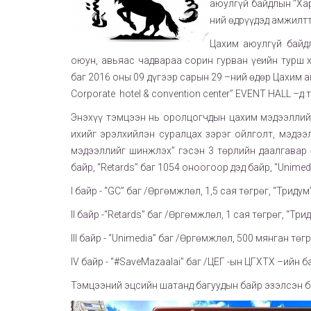
аюулгүй байдлын “Хар
ний өдрүүдэд амжилт
Цахим аюулгүй байдл
оюун, авьяас чадвараа сорин гурван үеийн турш 
баг 2016 оны 09 дүгээр сарын 29 –ний өдөр Цахим 
Corporate hotel & convention center” EVENT HALL 
Энэхүү тэмцээн нь оролцогчдын цахим мэдээллийн
ихийг эрэлхийлэн суралцах зэрэг ойлголт, мэдээл
мэдээллийг шинжлэх” гэсэн 3 төрлийн даалгавар 
байр, “Retards” баг 1054 оноогоор дэд байр, “Unime
I байр - “GC” баг /Өргөмжлөл, 1,5 сая төгрөг, “Триду
II байр -“Retards” баг /Өргөмжлөл, 1 сая төгрөг, “Тр
III байр - “Unimedia” баг /Өргөмжлөл, 500 мянган төг
IV байр - “#SaveMazaalai” баг /ЦЕГ -ын ЦГХТХ –ийн 
Тэмцээний эцсийн шатанд багуудын байр эзэлсэн б