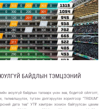
 АЮУЛГҮЙ БАЙДЛЫН ТЭМЦЭЭНИЙ
ийн аюулгүй байдлын талаарх үнэн зөв, бодитой ойлголт,
х, төлөвлшүүлэх, түгээн дэлгэрүүлэх зорилгоор “TRIDIUM”
дэсний дата төв” УТҮГ хамтран зохион байгуулсан цахим