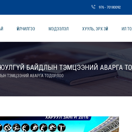
976 - 70180092
АЙ
ҮЙЛЧИЛГЭЭ
МЭДЭЭЛЭЛ
ХУУЛЬ, ЭРХ ЗҮЙ
ИЛ Т
 АЮУЛГҮЙ БАЙДЛЫН ТЭМЦЭЭНИЙ АВАРГА Т
ДЛЫН ТЭМЦЭЭНИЙ АВАРГА ТОДОРЛОО