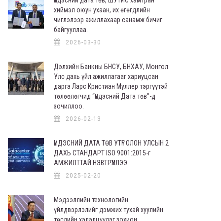
хиймэл оюун ухаан, их өгөгдлийн
чиглэлээр ажиллахаар санамж бичиг
байгууллаа.
2026-03-30
Дэлхийн Банкны БНСУ, БНХАУ, Монгол
Улс дахь үйл ажиллагааг хариуцсан
дарга Ларс Кристиан Муллер тэргүүтэй
төлөөлөгчид “Үндэсний Дата төв”-д
зочиллоо.
2026-02-13
ҮНДЭСНИЙ ДАТА ТӨВ УТҮГ ОЛОН УЛСЫН 2
ДАХЬ СТАНДАРТ ISO 9001:2015-г
АМЖИЛТТАЙ НЭВТРҮҮЛЛЭЭ.
2025-02-20
Мэдээллийн технологийн
үйлдвэрлэлийг дэмжих тухай хуулийн
төслийн хэлэлцүүлэг зохион