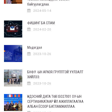
байгуулагдлаа.
2024-05-14
ФИШИНГ БА СПАМ
2024-02-20
Мэдэгдэл
2023-10-26
БНФУ -ЫН AFNOR ГРУППТЭЙ УУЛЗАЛТ
ХИЙЛЭЭ.
2023-10-26
ҮНДЭСНИЙ ДАТА ТӨВ ISO27001 ОУ-ЫН
СЕРТИФИКАТААР ҮЙЛ АЖИЛЛАГААГАА
АЛБАН ЁСООР БАТЛАМЖИЛЛАА.