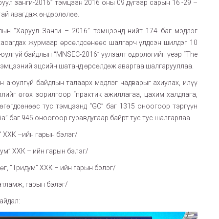
уул занги-2016” тэмцээн 2016 оны 09 дүгээр сарын 16 -29 –
тай явагдаж өндөрлөлөө.
ын “Харуул Занги – 2016” тэмцээнд нийт 174 баг мэдлэг
хасагдах журмаар өрсөлдсөнөөс шалгарч үлдсэн шилдэг 10
аюулгүй байдлын “MNSEC-2016” уулзалт өдөрлөгийн үеэр “The
–д тэмцээний эцсийн шатанд өрсөлдөж аваргаа шалгарууллаа.
 аюулгүй байдлын талаарх мэдлэг чадварыг ахиулах, илүү
лийг өгөх зорилгоор “практик ажиллагаа, цахим халдлага,
өгөгдсөнөөс тус тэмцээнд “GC” баг 1315 оноогоор тэргүүн
dia” баг 945 оноогоор гуравдугаар байрт тус тус шалгарлаа.
м” ХХК –ийн гарын бэлэг/
идум” ХХК – ийн гарын бэлэг/
рөг, “Тридум” ХХК – ийн гарын бэлэг/
батламж, гарын бэлэг/
айдал: