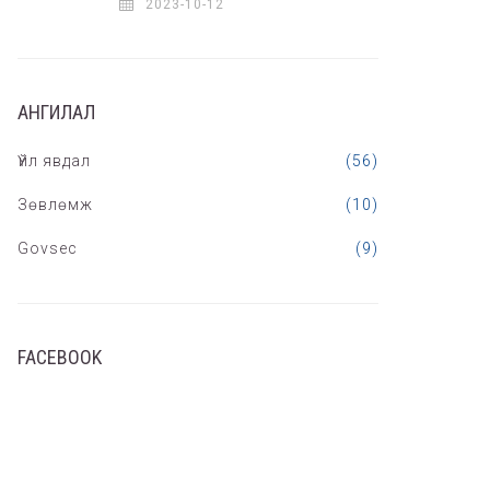
2023-10-12
АНГИЛАЛ
Үйл явдал
(56)
Зөвлөмж
(10)
Govsec
(9)
FACEBOOK