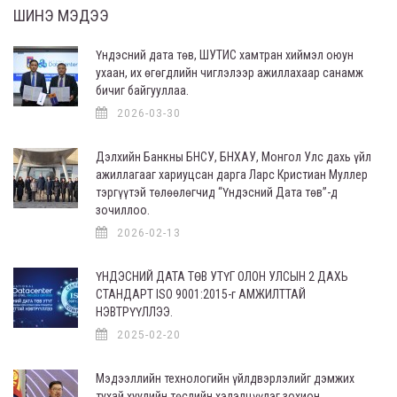
ШИНЭ МЭДЭЭ
Үндэсний дата төв, ШУТИС хамтран хиймэл оюун
ухаан, их өгөгдлийн чиглэлээр ажиллахаар санамж
бичиг байгууллаа.
2026-03-30
Дэлхийн Банкны БНСУ, БНХАУ, Монгол Улс дахь үйл
ажиллагааг хариуцсан дарга Ларс Кристиан Муллер
тэргүүтэй төлөөлөгчид “Үндэсний Дата төв”-д
зочиллоо.
2026-02-13
ҮНДЭСНИЙ ДАТА ТӨВ УТҮГ ОЛОН УЛСЫН 2 ДАХЬ
СТАНДАРТ ISO 9001:2015-г АМЖИЛТТАЙ
НЭВТРҮҮЛЛЭЭ.
2025-02-20
Мэдээллийн технологийн үйлдвэрлэлийг дэмжих
тухай хуулийн төслийн хэлэлцүүлэг зохион