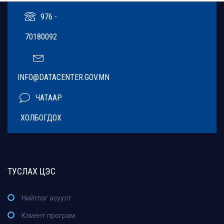
976 -
70180092
INFO@DATACENTER.GOV.MN
ЧАТААР
ХОЛБОГДОХ
ТУСЛАХ ЦЭС
Нийтлэг асуулт
Клиент програм