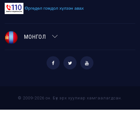
Өргөдөл гомдол хүлээн авах
МОНГОЛ
© 2009-2026 он. Бүх эрх хуулиар хамгаалагдсан.