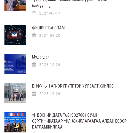
байгуулагдлаа.
2024-05-14
ФИШИНГ БА СПАМ
2024-02-20
Мэдэгдэл
2023-10-26
БНФУ -ЫН AFNOR ГРУППТЭЙ УУЛЗАЛТ ХИЙЛЭЭ.
2023-10-26
ҮНДЭСНИЙ ДАТА ТӨВ ISO27001 ОУ-ЫН
СЕРТИФИКАТААР ҮЙЛ АЖИЛЛАГААГАА АЛБАН ЁСООР
БАТЛАМЖИЛЛАА.