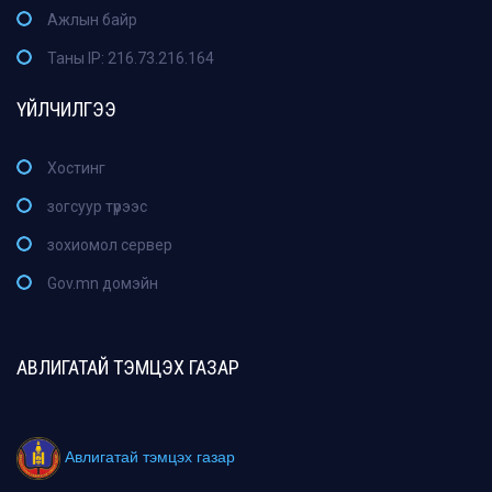
Ажлын байр
Таны IP: 216.73.216.164
ҮЙЛЧИЛГЭЭ
Хостинг
зогсуур түрээс
зохиомол сервер
Gov.mn домэйн
АВЛИГАТАЙ ТЭМЦЭХ ГАЗАР
Авлигатай тэмцэх газар