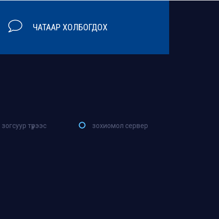
ЧАТААР ХОЛБОГДОХ
зогсуур түрээс
зохиомол сервер