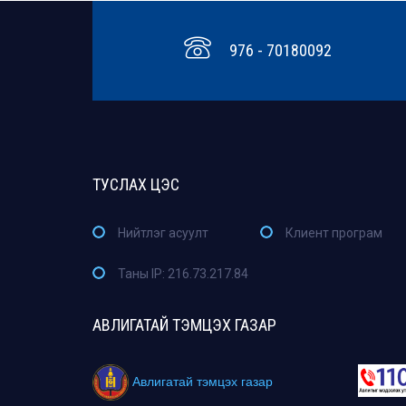
976 - 70180092
ТУСЛАХ ЦЭС
Нийтлэг асуулт
Клиент програм
Таны IP: 216.73.217.84
АВЛИГАТАЙ ТЭМЦЭХ ГАЗАР
Авлигатай тэмцэх газар