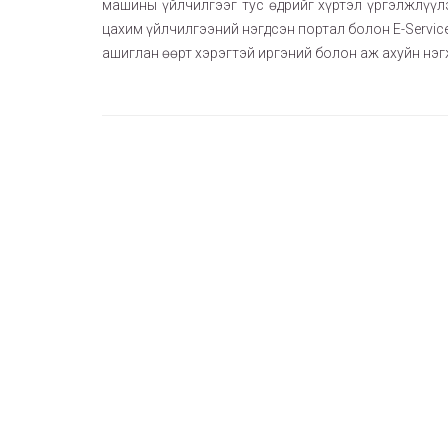
машины үйлчилгээг тус өдрийг хүртэл үргэлжлүүлэ
цахим үйлчилгээний нэгдсэн портал болон E-Service
ашиглан өөрт хэрэгтэй иргэний болон аж ахуйн нэ