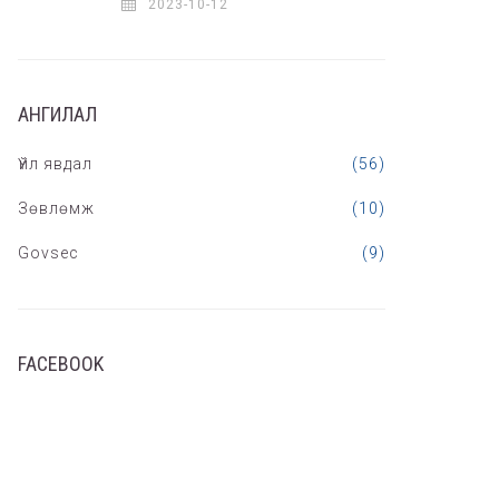
2023-10-12
АНГИЛАЛ
Үйл явдал
(56)
Зөвлөмж
(10)
Govsec
(9)
FACEBOOK