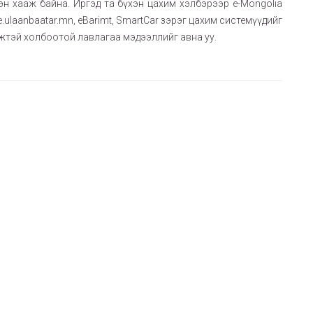
н хааж байна. Иргэд та бүхэн цахим хэлбэрээр e-Mongolia
.ulaanbaatar.mn, eBarimt, SmartCar зэрэг цахим системүүдийг
гжтэй холбоотой лавлагаа мэдээллийг авна уу.