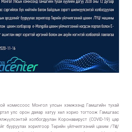
гой комиссоос Монгол улсын хэмжээнд Гамшгийн тухай
үртэл улс орон даяар хатуу хөл хорио тогтоож Гамшгаас
илжүүлсэнтэй холбогдуулан Коронавируст (COVID-19) цар
йг бууруулах зорилгоор Төрийн үйлчилгээний цахим /ТҮЦ/