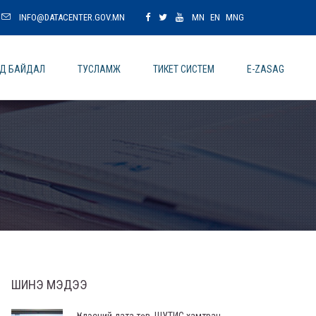
INFO@DATACENTER.GOV.MN
MN
EN
MNG
ОД БАЙДАЛ
ТУСЛАМЖ
ТИКЕТ СИСТЕМ
E-ZASAG
ШИНЭ МЭДЭЭ
Үндэсний дата төв, ШУТИС хамтран