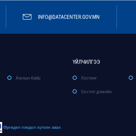
INFO@DATACENTER.GOV.MN
ҮЙЛЧИЛГЭЭ
Ажлын байр
Хостинг
Gov.mn домэйн
Өргөдөл гомдол хүлээн авах