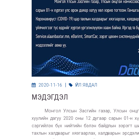
2020-11-16
ҮЙЛ ЯВДАЛ
МЭДЭГДЭЛ
Монгол Улсын Засгийн газар, Улсын онц
хуулийн дагуу 2020 оны 12 дугаар сарын 01-н х
сэргийлэх бүх нийтийн бэлэн байдлын зэрэгт ш
тахлын халдварыг хязгаарлах, халдварын эрсдэли