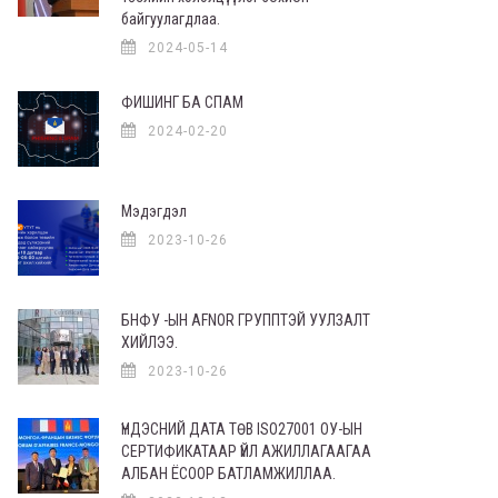
байгуулагдлаа.
2024-05-14
ФИШИНГ БА СПАМ
2024-02-20
Мэдэгдэл
2023-10-26
БНФУ -ЫН AFNOR ГРУППТЭЙ УУЛЗАЛТ
ХИЙЛЭЭ.
2023-10-26
ҮНДЭСНИЙ ДАТА ТӨВ ISO27001 ОУ-ЫН
СЕРТИФИКАТААР ҮЙЛ АЖИЛЛАГААГАА
АЛБАН ЁСООР БАТЛАМЖИЛЛАА.