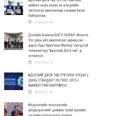
хиймэл оюун ухаан, их өгөгдлийн
чиглэлээр ажиллахаар санамж бичиг
байгууллаа.
2026-03-30
Дэлхийн Банкны БНСУ, БНХАУ, Монгол
Улс дахь үйл ажиллагааг хариуцсан
дарга Ларс Кристиан Муллер тэргүүтэй
төлөөлөгчид “Үндэсний Дата төв”-д
зочиллоо.
2026-02-13
ҮНДЭСНИЙ ДАТА ТӨВ УТҮГ ОЛОН УЛСЫН 2
ДАХЬ СТАНДАРТ ISO 9001:2015-г
АМЖИЛТТАЙ НЭВТРҮҮЛЛЭЭ.
2025-02-20
Мэдээллийн технологийн
үйлдвэрлэлийг дэмжих тухай хуулийн
төслийн хэлэлцүүлэг зохион