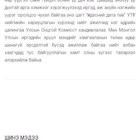
нар үүргээ сайн гүйцэтгэсний үр дүн юм. Цаашид энэхүү үр
дүнтэй арга хэмжээг хэрэгжүүлэхэд иргэд, аж ахуйн нэгжийн
үүрэг оролцоо чухал байгаа энэ цагт “Үндэсний дата төв” УТҮГ
нийгмийн хариуцлагын хүрээнд нийт ажилчид нэг өдрийн
цалингаа Улсын Онцгой Комисст хандивлалаа. Мөн Монгол
Улсын иргэдийн эрүүл мэндийг хамгаалахын төлөө өдөр
шөнөгүй эрсдэлтэй бүсэд ажиллаж байгаа нийт албан
хаагчдад тус байгууллагын хамт олны зүгээс талархал
илэрхийлж байна.
ШИНЭ МЭДЭЭ