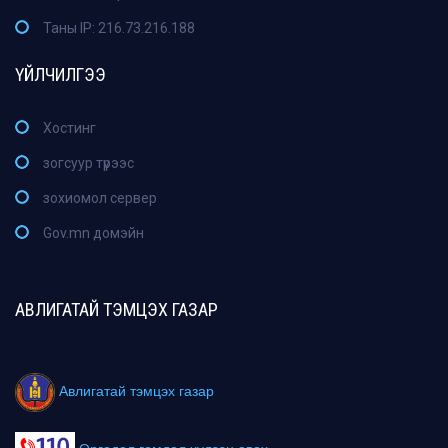
Таны IP: 216.73.216.188
ҮЙЛЧИЛГЭЭ
Хостинг
зогсуур түрээс
зохиомол сервер
Gov.mn домэйн
АВЛИГАТАЙ ТЭМЦЭХ ГАЗАР
Авлигатай тэмцэх газар