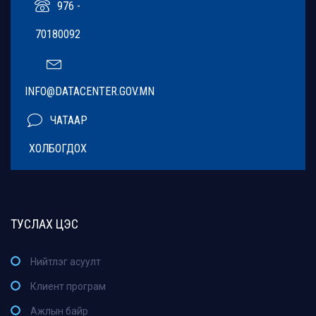
976 -
70180092
INFO@DATACENTER.GOV.MN
ЧАТААР
ХОЛБОГДОХ
ТУСЛАХ ЦЭС
Нийтлэг асуулт
Клиент програм
Ажлын байр