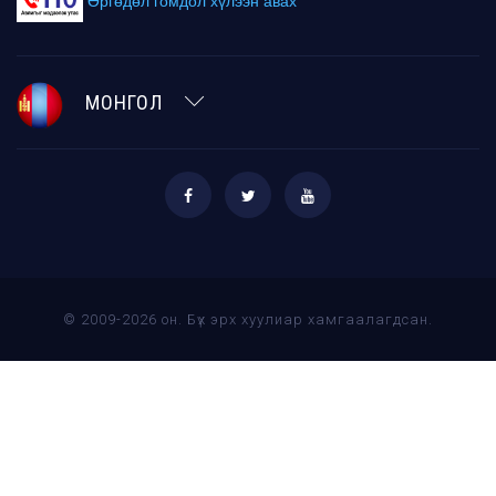
Өргөдөл гомдол хүлээн авах
МОНГОЛ
© 2009-2026 он. Бүх эрх хуулиар хамгаалагдсан.