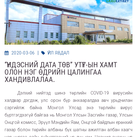
2020-03-06
ҮЙЛ ЯВДАЛ
“ҮНДЭСНИЙ ДАТА ТӨВ” УТҮГ-ЫН ХАМТ
ОЛОН НЭГ ӨДРИЙН ЦАЛИНГАА
ХАНДИВЛАЛАА.
Дэлхий нийтэд шинэ төрлийн COVID-19 вирусийн
халдвар дэгдэж, улс орон бүр анхааралдаа авч урьдчилан
сэргийлж байна. Монгол Улсад энэ төрлийн вирус
бүртгэгдээгүй байгаа нь Монгол Улсын Засгийн газар, Улсын
Онцгой комисс, Эрүүл Мэндийн Яам, Онцгой байдлын ерөнхий
газар болон төрийн албаны бүх шатны ажилтан албан хаагч