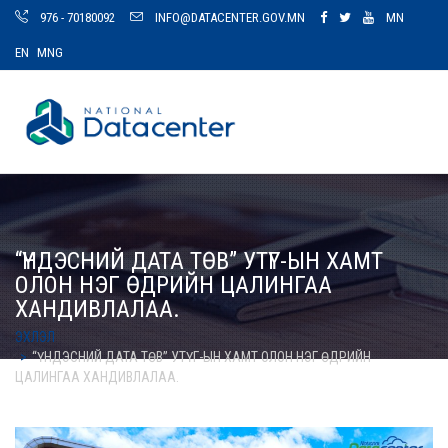
976 - 70180092
INFO@DATACENTER.GOV.MN
MN
EN
MNG
“ҮНДЭСНИЙ ДАТА ТӨВ” УТҮГ-ЫН ХАМТ
ОЛОН НЭГ ӨДРИЙН ЦАЛИНГАА
ХАНДИВЛАЛАА.
ЭХЛЭЛ
“ҮНДЭСНИЙ ДАТА ТӨВ” УТҮГ-ЫН ХАМТ ОЛОН НЭГ ӨДРИЙН
ЦАЛИНГАА ХАНДИВЛАЛАА.