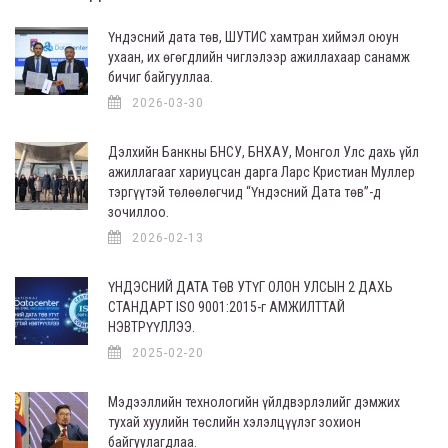
Үндэсний дата төв, ШУТИС хамтран хиймэл оюун
ухаан, их өгөгдлийн чиглэлээр ажиллахаар санамж
бичиг байгууллаа.
2026-03-30
Дэлхийн Банкны БНСУ, БНХАУ, Монгол Улс дахь үйл
ажиллагааг хариуцсан дарга Ларс Кристиан Муллер
тэргүүтэй төлөөлөгчид “Үндэсний Дата төв”-д
зочиллоо.
2026-02-13
ҮНДЭСНИЙ ДАТА ТӨВ УТҮГ ОЛОН УЛСЫН 2 ДАХЬ
СТАНДАРТ ISO 9001:2015-г АМЖИЛТТАЙ
НЭВТРҮҮЛЛЭЭ.
2025-02-20
Мэдээллийн технологийн үйлдвэрлэлийг дэмжих
тухай хуулийн төслийн хэлэлцүүлэг зохион
байгуулагдлаа.