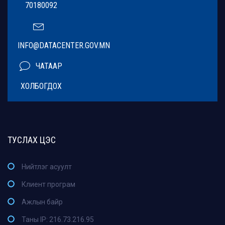
70180092
INFO@DATACENTER.GOV.MN
ЧАТААР
ХОЛБОГДОХ
ТУСЛАХ ЦЭС
Нийтлэг асуулт
Клиент програм
Ажлын байр
Таны IP: 216.73.216.95