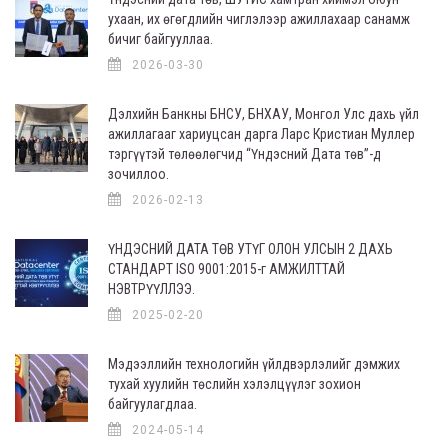
ухаан, их өгөгдлийн чиглэлээр ажиллахаар санамж
бичиг байгууллаа.
2026-03-30
Дэлхийн Банкны БНСУ, БНХАУ, Монгол Улс дахь үйл
ажиллагааг хариуцсан дарга Ларс Кристиан Муллер
тэргүүтэй төлөөлөгчид “Үндэсний Дата төв”-д
зочиллоо.
2026-02-13
ҮНДЭСНИЙ ДАТА ТӨВ УТҮГ ОЛОН УЛСЫН 2 ДАХЬ
СТАНДАРТ ISO 9001:2015-г АМЖИЛТТАЙ
НЭВТРҮҮЛЛЭЭ.
2025-02-20
Мэдээллийн технологийн үйлдвэрлэлийг дэмжих
тухай хуулийн төслийн хэлэлцүүлэг зохион
байгуулагдлаа.
2024-05-14