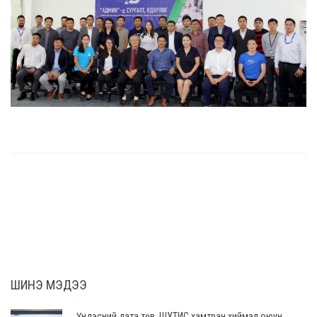
ШИНЭ МЭДЭЭ
Үндэсний дата төв, ШУТИС хамтран хиймэл оюун