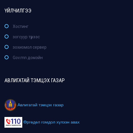
ҮЙЛЧИЛГЭЭ
Хостинг
зогсуур түрээс
зохиомол сервер
Gov.mn домэйн
АВЛИГАТАЙ ТЭМЦЭХ ГАЗАР
Авлигатай тэмцэх газар
Өргөдөл гомдол хүлээн авах