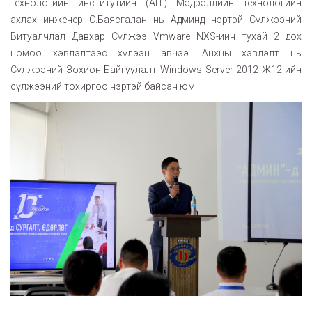
технологийн институтийн (AIT) Мэдээллийн технологийн
ахлах инженер С.Баясгалан нь Админд нэртэй Сүлжээний
Витуалчлал Давхар Сүлжээ Vmware NXS-ийн тухай 2 дох
номоо хэвлэлтээс хүлээн авчээ. Анхны хэвлэлт нь
Сүлжээний Зохион Байгуулалт Windows Server 2012 Ж12-ийн
сүлжээний тохиргоо нэртэй байсан юм.