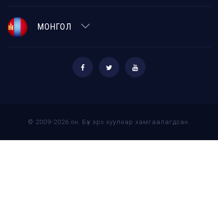
МОНГОЛ
© 2009-2026 он. Бүх эрх хуулиар хамгаалагдсан.