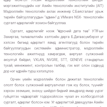
өдөр Монгол Улсын мэдээллийн технологийн шилдэг
мэргэжилтнүүдийн нэг Азийн технологийн институтийн (AIT)
Мэдээллийн технологийн ахлах инженер С.Баясгаланг урьж
төрийн байгууллагуудын “админ”-д VMware NSX- технологийн
сургалт өдөрлөгийг зохион байгууллаа.
Сургалт, өдөрлөгийг нээж “Үндэсний дата төв” УТҮГ-ын
Захиргаа, төлөвлөлтийн хэлтсийн дарга Б.Дагвасүмбэрэл үг
хэлсэн бөгөөд өдөрлөгт яамд, агентлагууд болон төрийн
байгууллагуудын системийн администратор, мэдээллийн
технологийн ажилтнууд хамрагдаж, виртуал сүлжээний
аюулгүй байдал, VXLAN, NVGRE, STT, GENEVE стандартын
тухай, менежмент, контролын талбар, гэх мэт олон сэдвүүд
дор нэг өдрийн турш хэлэлцлээ.
Орчин үеийн мэдээллийн болон дижитал технологийн
ололт болох сүлжээний виртуалчлал гэж юу болох, түүнийг
хэрхэн эзэмших, энэхүү шийдэл бидний амьдралд ямар үүрэг
гүйцэтгэх чадвартайг тодорхойлсон чухал ач холбогдолтой
сургалт, өдөрлөг болсон юм. Уг өдөрлөгтэй давхцуулан Азийн