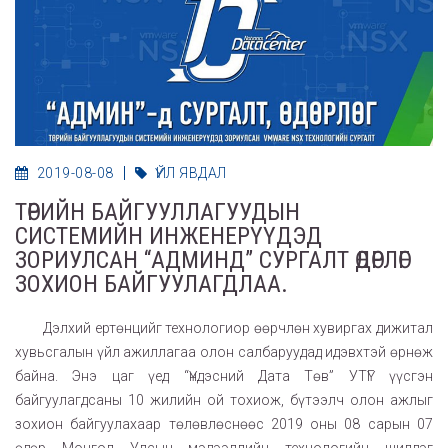
2019-08-08
ҮЙЛ ЯВДАЛ
ТӨРИЙН БАЙГУУЛЛАГУУДЫН
СИСТЕМИЙН ИНЖЕНЕРҮҮДЭД
ЗОРИУЛСАН “АДМИНД” СУРГАЛТ ӨДӨРЛӨГ
ЗОХИОН БАЙГУУЛАГДЛАА.
Дэлхий ертөнцийг технологиор өөрчлөн хувиргах дижитал
хувьсгалын үйл ажиллагаа олон салбаруудад идэвхтэй өрнөж
байна. Энэ цаг үед “Үндэсний Дата Төв” УТҮГ үүсгэн
байгуулагдсаны 10 жилийн ой тохиож, бүтээлч олон ажлыг
зохион байгуулахаар төлөвлөснөөс 2019 оны 08 сарын 07