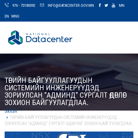
976 - 70180092
INFO@DATACENTER.GOV.MN
MN
EN
MNG
ТӨРИЙН БАЙГУУЛЛАГУУДЫН
СИСТЕМИЙН ИНЖЕНЕРҮҮДЭД
ЗОРИУЛСАН “АДМИНД” СУРГАЛТ ӨДӨРЛӨГ
ЗОХИОН БАЙГУУЛАГДЛАА.
ЭХЛЭЛ
ТӨРИЙН БАЙГУУЛЛАГУУДЫН СИСТЕМИЙН ИНЖЕНЕРҮҮДЭД
ЗОРИУЛСАН “АДМИНД” СУРГАЛТ ӨДӨРЛӨГ ЗОХИОН БАЙГУУЛАГДЛАА.