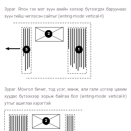
Зураг. Япон гэх мэт зүүн азийн хэлээр бүтээгдэх баруунаас
зүүн тийш чиглэсэн сайтыг (writing-mode: vertical-rl)
Зураг. Монгол бичиг, тод үсэг, манж, али гали үсгээр цахим
хуудас бүтээхээр зорьж байгаа бол (writing-mode: vertical-lr)
утгыг ашиглах хэрэгтэй.