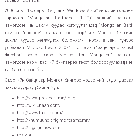
зааврыг бэлтгэв.
2006 оны 11-р сарын 8-нд анх “Windows Vista” үйлдлийн систем
гарахдаа “Mongolian traditional (RPC)” хэлний сонголт
нэмэгдсэн нь цахим хуудас хөгжүүлэгчдэд “Mongolian Baiti”
хэмээх “unicode” стандарт фонтоор/тиг/ Монгол бичгийн
цахим хуудас хөгжүүлэх боломжийг нээж өгсөн. Үүнээс
улбаалан “Microsoft word 2007” програмын “page layout -> text
direction” хэсэг дээр “Vertical for Mongolian” сонголт
нэмэгдсэнээр үндэсний бичгээрээ текст боловсруулахад нэн
хялбар болсон байна.
Одоогийн байдлаар Монгол бичгээр мэдээ нийтэлдэг дараах
цахим хуудсууд байна. Үүнд:
http://www.president.mn/mng
http://wiki.uhaan.com/
http://www.talchir.com/
http://khumuunbichig.montsame.mn/
http://uigarjin.news.mn
гэх мэт.