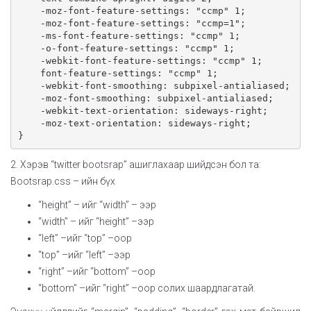
    -moz-font-feature-settings: "ccmp" 1;

    -moz-font-feature-settings: "ccmp=1";

    -ms-font-feature-settings: "ccmp" 1;

    -o-font-feature-settings: "ccmp" 1;

    -webkit-font-feature-settings: "ccmp" 1;

    font-feature-settings: "ccmp" 1;

    -webkit-font-smoothing: subpixel-antialiased;

    -moz-font-smoothing: subpixel-antialiased;

    -webkit-text-orientation: sideways-right;

    -moz-text-orientation: sideways-right;

2. Хэрэв “twitter bootsrap” ашиглахаар шийдсэн бол та:
Bootsrap.css – ийн бүх
“height” – ийг “width” – ээр
“width” – ийг “height” –ээр
“left” –ийг “top” –оор
“top” –ийг “left” –ээр
“right” –ийг “bottom” –оор
“bottom” –ийг “right” –оор солих шаардлагатай.