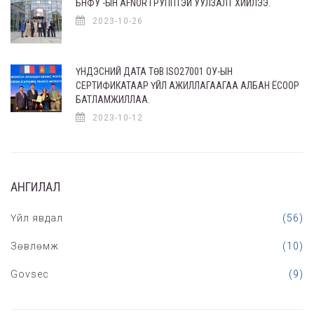
БНФУ -ЫН AFNOR ГРУППТЭЙ УУЛЗАЛТ ХИЙЛЭЭ.
2023-10-26
ҮНДЭСНИЙ ДАТА ТӨВ ISO27001 ОУ-ЫН
СЕРТИФИКАТААР ҮЙЛ АЖИЛЛАГААГАА АЛБАН ЁСООР
БАТЛАМЖИЛЛАА.
2023-10-12
АНГИЛАЛ
Үйл явдал
(56)
Зөвлөмж
(10)
Govsec
(9)