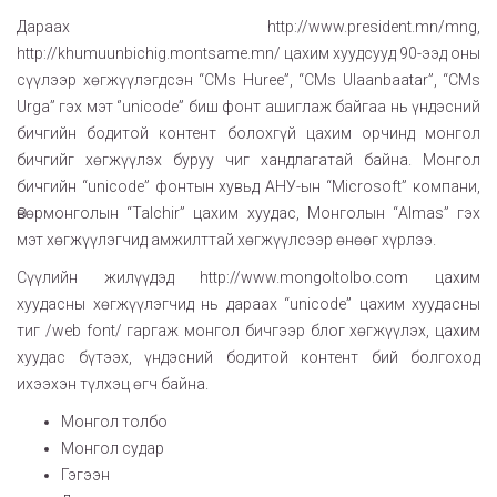
Дараах http://www.president.mn/mng,
http://khumuunbichig.montsame.mn/ цахим хуудсууд 90-ээд оны
сүүлээр хөгжүүлэгдсэн “CMs Huree”, “CMs Ulaanbaatar”, “CMs
Urga” гэх мэт ‘’unicode” биш фонт ашиглаж байгаа нь үндэсний
бичгийн бодитой контент болохгүй цахим орчинд монгол
бичгийг хөгжүүлэх буруу чиг хандлагатай байна. Монгол
бичгийн “unicode” фонтын хувьд АНУ-ын “Microsoft” компани,
Өвөрмонголын “Talchir” цахим хуудас, Монголын “Almas” гэх
мэт хөгжүүлэгчид амжилттай хөгжүүлсээр өнөөг хүрлээ.
Сүүлийн жилүүдэд http://www.mongoltolbo.com цахим
хуудасны хөгжүүлэгчид нь дараах “unicode” цахим хуудасны
тиг /web font/ гаргаж монгол бичгээр блог хөгжүүлэх, цахим
хуудас бүтээх, үндэсний бодитой контент бий болгоход
ихээхэн түлхэц өгч байна.
Монгол толбо
Монгол судар
Гэгээн