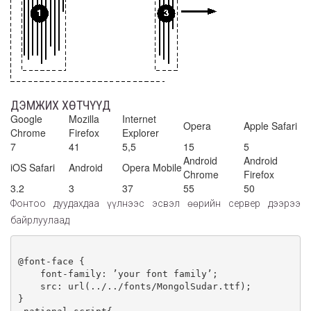
ДЭМЖИХ ХӨТЧҮҮД
Google
Mozilla
Internet
Opera
Apple Safari
Chrome
Firefox
Explorer
7
41
5,5
15
5
Android
Android
iOS Safari
Android
Opera Mobile
Chrome
Firefox
3.2
3
37
55
50
Фонтоо дуудахдаа үүлнээс эсвэл өөрийн сервер дээрээ
байрлуулаад
@font-face {

    font-family: ᠋’your font family’;

    src: url(../../fonts/MongolSudar.ttf);

}
