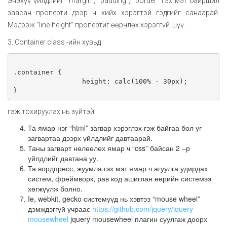
Энэхүү үйлдлийг “margin”, “padding”, “border” гэх мэт байршил
заасан проперти дээр ч хийх хэрэгтэй гэдгийг санаарай.
Мэдээж “line-height” пропертиг өөрчлөх хэрэггүй шүү.
3. Container class -ийн хувьд
.container {    

                 height: calc(100% - 30px);

} 
гэж тохируулах нь зүйтэй.
Та ямар нэг “html” загвар хэрэглэх гэж байгаа бол уг
загвартаа дээрх үйлдлийг давтаарай.
Таны загварт нөлөөлөх ямар ч “css” байсан 2 –р
үйлдлийг давтана уу.
Та вордпресс, жуумла гэх мэт ямар ч агуулга удирдах
систем, фреймворк, рав код ашиглан өөрийн системээ
хөгжүүлж болно.
Ie, webkit, gecko системүүд нь хэвтээ “mouse wheel”
дэмждэггүй учраас
https://github.com/jquery/jquery-
mousewheel
jquery mousewheel плагин суулгаж доорх