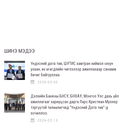
ШИНЭ МЭДЭЭ
Үндэсний дата төв, ШУТИС хамтран хиймэл оюун
ухаан, их өгөгдлийн чиглэлээр ажиллахаар санамж
бичиг байгууллаа.
2026-03-30
Дэлхийн Банкны БНСУ, БНХАУ, Монгол Улс дахь үйл
ажиллагааг хариуцсан дарга Ларс Кристиан Муллер
тэргүүтэй төлөөлөгчид “Үндэсний Дата төв”-д
зочиллоо.
2026-02-13