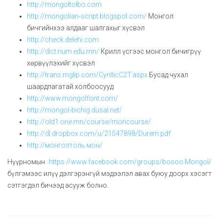
http://mongoltolbo.com
http://mongolian-script.blogspot.com/
Монгол
бичгийнхээ алдааг шалгахыг хүсвэл
http://check.delehi.com
http://dict.num.edu.mn/
Крилл үсгээс монгол бичигрүү
хөрвүүлэхийг хүсвэл
http://trans.mglip.com/CyrillicC2T.aspx
Бусад чухал
шаардлагатай холбоосууд
http://www.mongolfont.com/
http://mongol-bichig.dusal.net/
http://old1.one.mn/course/moncourse/
http://dl.dropbox.com/u/21547898/Durem.pdf
http://монголтоль.мон/
Нүүрномын
https://www.facebook.com/groups/bosoo.Mongol/
бүлгэмээс илүү дэлгэрэнгүй мэдээлэл авах буюу доорх хэсэгт
сэтгэгдэл бичээд асууж болно.