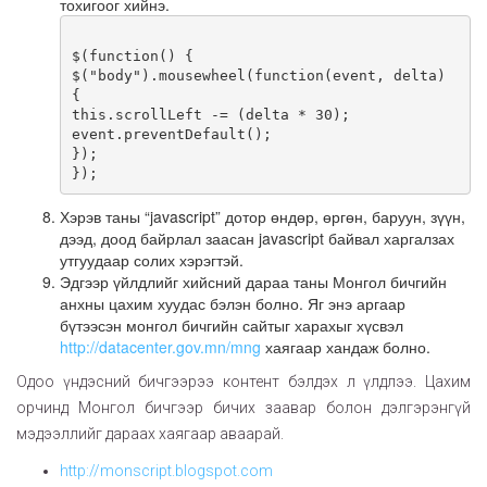
тохигоог хийнэ.
$(function() {

$("body").mousewheel(function(event, delta) 
{

this.scrollLeft -= (delta * 30);

event.preventDefault();

});

});
Хэрэв таны “javascript” дотор өндөр, өргөн, баруун, зүүн,
дээд, доод байрлал заасан javascript байвал харгалзах
утгуудаар солих хэрэгтэй.
Эдгээр үйлдлийг хийсний дараа таны Монгол бичгийн
анхны цахим хуудас бэлэн болно. Яг энэ аргаар
бүтээсэн монгол бичгийн сайтыг харахыг хүсвэл
http://datacenter.gov.mn/mng
хаягаар хандаж болно.
Одоо үндэсний бичгээрээ контент бэлдэх л үлдлээ. Цахим
орчинд Монгол бичгээр бичих заавар болон дэлгэрэнгүй
мэдээллийг дараах хаягаар аваарай.
http://monscript.blogspot.com