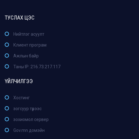
ТУСЛАХ ЦЭС
Нийтлэг асуулт
Клиент програм
Ажлын байр
Таны IP: 216.73.217.117
ҮЙЛЧИЛГЭЭ
Хостинг
зогсуур түрээс
зохиомол сервер
Gov.mn домэйн