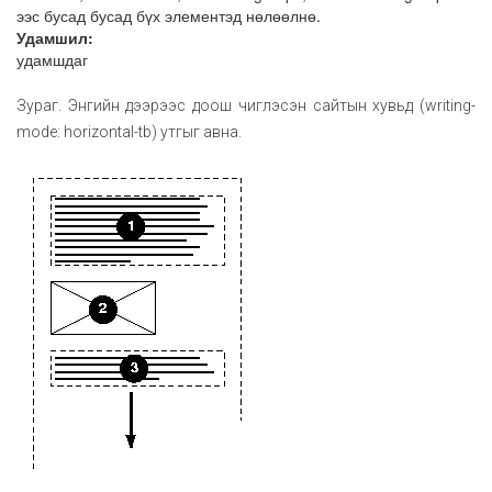
ээс бусад бусад бүх элементэд нөлөөлнө.
Удамшил:
удамшдаг
Зураг. Энгийн дээрээс доош чиглэсэн сайтын хувьд (writing-
mode: horizontal-tb) утгыг авна.