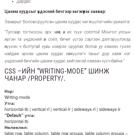
Дардас
Цахим хуудсыг үндэсний бичгээр хөгжүүлэх заавар:
Зааврыг боловсруулсан цахим хуудас хөгжүүлэгчийн уриалга:
“Тусгаар тогтносон, эрх чөлөөт, өв их түүх соёлтой Монгол улсын
иргэн та үндэсний өв соёл, бичиг үсгээ сэргээн дэлгэрүүлэхэд
өчүүхэн ч болтугай хувь нэмрээ оруулах болов уу хэмээн гүнээ
найдаж эрхэм цахим хуудас хөгжүүлэгч таныг дор хаяж нэг
үндэсний бичгийн цахим хуудас хийгээсэй хэмээн хүсч байна.”
CSS –ИЙН “WRITING-MODE” ШИНЖ
ЧАНАР /PROPERTY/.
Нэр:
Writing-mode
Утга:
horizontal-tb | vertical-rl | vertical-lr | sideways-rl | sideways-lr
“Default” утга:
horizontal-tb
Нөлөөлөл:
table row, table column, table row groups, table column groups –