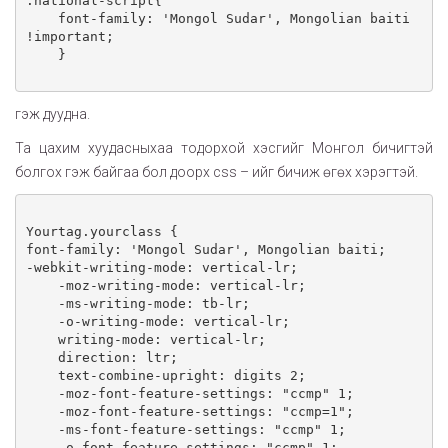
.national-script{

    font-family: 'Mongol Sudar', Mongolian baiti 
!important;

    }

гэж дуудна.
Та цахим хуудасныхаа тодорхой хэсгийг Монгол бичигтэй
болгох гэж байгаа бол доорх css – ийг бичиж өгөх хэрэгтэй.
Yourtag.yourclass {

font-family: 'Mongol Sudar', Mongolian baiti;

-webkit-writing-mode: vertical-lr;

    -moz-writing-mode: vertical-lr;

    -ms-writing-mode: tb-lr;

    -o-writing-mode: vertical-lr;

    writing-mode: vertical-lr;

    direction: ltr;

    text-combine-upright: digits 2;

    -moz-font-feature-settings: "ccmp" 1;

    -moz-font-feature-settings: "ccmp=1";

    -ms-font-feature-settings: "ccmp" 1;

    -o-font-feature-settings: "ccmp" 1;
