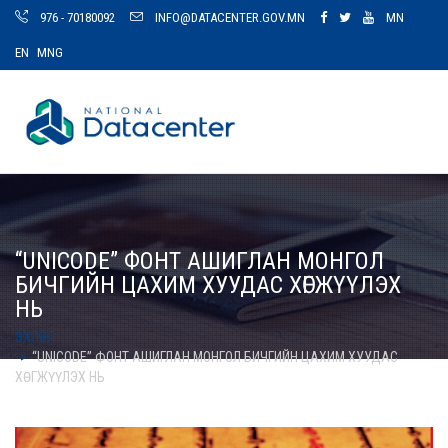
976 - 70180092
INFO@DATACENTER.GOV.MN
MN
EN
MNG
“UNICODE” ФОНТ АШИГЛАН МОНГОЛ
БИЧГИЙН ЦАХИМ ХУУДАС ХӨГЖҮҮЛЭХ
НЬ
ЭХЛЭЛ
“UNICODE” ФОНТ АШИГЛАН МОНГОЛ БИЧГИЙН ЦАХИМ ХУУДАС
ХӨГЖҮҮЛЭХ НЬ