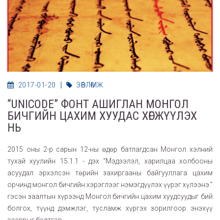
2017-01-20
ЗӨВЛӨМЖ
“UNICODE” ФОНТ АШИГЛАН МОНГОЛ
БИЧГИЙН ЦАХИМ ХУУДАС ХӨГЖҮҮЛЭХ
НЬ
2015 оны 2-р сарын 12-ны өдөр батлагдсан Монгол хэлний
тухай хуулийн 15.1.1 - дэх “Мэдээлэл, харилцаа холбооны
асуудал эрхэлсэн төрийн захиргааны байгууллага цахим
орчинд монгол бичгийн хэрэглээг нэмэгдүүлэх үүрэг хүлээнэ.”
гэсэн заалтын хүрээнд Монгол бичгийн цахим хуудсуудыг бий
болгох, түүнд дэмжлэг, тусламж хүргэх зорилгоор энэхүү