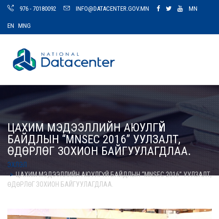
976 - 70180092
INFO@DATACENTER.GOV.MN
MN
EN
MNG
ЦАХИМ МЭДЭЭЛЛИЙН АЮУЛГҮЙ
БАЙДЛЫН “MNSEC 2016” УУЛЗАЛТ,
ӨДӨРЛӨГ ЗОХИОН БАЙГУУЛАГДЛАА.
ЭХЛЭЛ
ЦАХИМ МЭДЭЭЛЛИЙН АЮУЛГҮЙ БАЙДЛЫН “MNSEC 2016” УУЛЗАЛТ,
ӨДӨРЛӨГ ЗОХИОН БАЙГУУЛАГДЛАА.