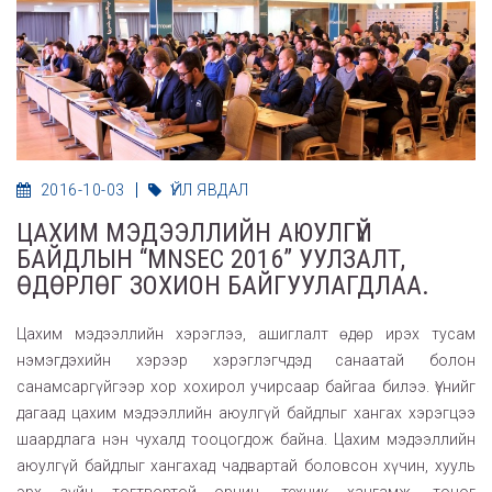
2016-10-03
ҮЙЛ ЯВДАЛ
ЦАХИМ МЭДЭЭЛЛИЙН АЮУЛГҮЙ
БАЙДЛЫН “MNSEC 2016” УУЛЗАЛТ,
ӨДӨРЛӨГ ЗОХИОН БАЙГУУЛАГДЛАА.
Цахим мэдээллийн хэрэглээ, ашиглалт өдөр ирэх тусам
нэмэгдэхийн хэрээр хэрэглэгчдэд санаатай болон
санамсаргүйгээр хор хохирол учирсаар байгаа билээ. Үүнийг
дагаад цахим мэдээллийн аюулгүй байдлыг хангах хэрэгцээ
шаардлага нэн чухалд тооцогдож байна. Цахим мэдээллийн
аюулгүй байдлыг хангахад чадвартай боловсон хүчин, хууль