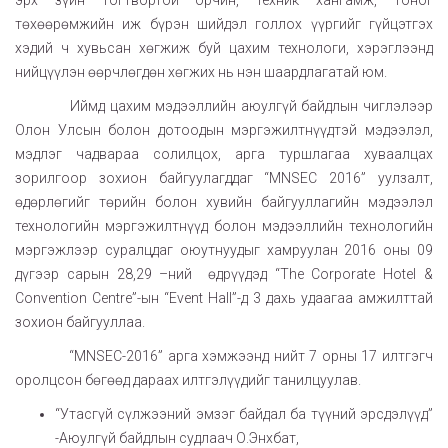
эрх зүйн тогтвортой орчин, техник хангамж, тоног
төхөөрөмжийн иж бүрэн шийдэл голлох үүргийг гүйцэтгэх
хэдий ч хувьсан хөгжиж буй цахим технологи, хэрэглээнд
нийцүүлэн өөрчлөгдөн хөгжих нь нэн шаардлагатай юм.
Иймд цахим мэдээллийн аюулгүй байдлын чиглэлээр
Олон Улсын болон дотоодын мэргэжилтнүүдтэй мэдээлэл,
мэдлэг чадвараа солилцох, арга туршлагаа хуваалцах
зорилгоор зохион байгуулагддаг “MNSEC 2016” уулзалт,
өдөрлөгийг төрийн болон хувийн байгууллагийн мэдээлэл
технологийн мэргэжилтнүүд болон мэдээллийн технологийн
мэргэжлээр суралцдаг оюутнуудыг хамруулан 2016 оны 09
дүгээр сарын 28,29 –ний өдрүүдэд “The Corporate Hotel &
Convention Centre”-ын “Event Hall”-д 3 дахь удаагаа амжилттай
зохион байгууллаа.
“MNSEC-2016” арга хэмжээнд нийт 7 орны 17 илтгэгч
оролцсон бөгөөд дараах илтгэлүүдийг танилцуулав.
“Утасгүй сүлжээний эмзэг байдал ба түүний эрсдэлүүд”
-Аюулгүй байдлын судлаач О.Энхбат,