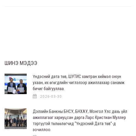
ШИНЭ МЭДЭЭ
Үндэсний дата төв, ШУТИС хамтран хиймэл оюун
ухаан, их өгөгдлийн чиглэлээр ажиллахаар санамж
бичиг байгууллаа.
2026-03-30
Дэлхийн Банкны БНСУ, БНХАУ, Монгол Улс дахь үйл
ажиллагааг хариуцсан дарга Ларс Кристиан Муллер
тэргүүтэй төлөөлөгчид “Үндэсний Дата төв”-д
зочиллоо.