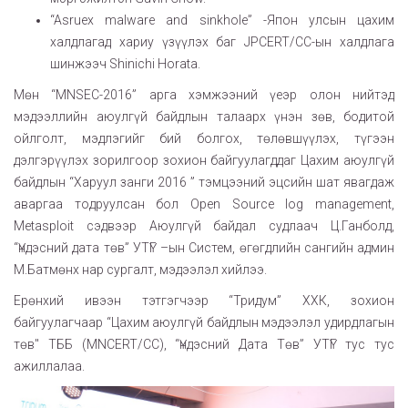
“Asruex malware and sinkhole” -Япон улсын цахим
халдлагад хариу үзүүлэх баг JPCERT/CC-ын халдлага
шинжээч Shinichi Horata.
Мөн “MNSEC-2016” арга хэмжээний үеэр олон нийтэд
мэдээллийн аюулгүй байдлын талаарх үнэн зөв, бодитой
ойлголт, мэдлэгийг бий болгох, төлөвшүүлэх, түгээн
дэлгэрүүлэх зорилгоор зохион байгуулагддаг Цахим аюулгүй
байдлын “Харуул занги 2016 ” тэмцээний эцсийн шат явагдаж
аваргаа тодруулсан бол Open Source log management,
Metasploit сэдвээр Аюулгүй байдал судлаач Ц.Ганболд,
“Үндэсний дата төв” УТҮГ –ын Систем, өгөгдлийн сангийн админ
М.Батмөнх нар сургалт, мэдээлэл хийлээ.
Ерөнхий ивээн тэтгэгчээр “Тридум” ХХК, зохион
байгуулагчаар “Цахим аюулгүй байдлын мэдээлэл удирдлагын
төв" ТББ (MNCERT/CC), “Үндэсний Дата Төв” УТҮГ тус тус
ажиллалаа.