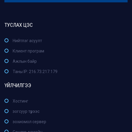
ТУСЛАХ ЦЭС
Нийтлэг асуулт
Клиент програм
Ажлын байр
Таны IP: 216.73.217.179
ҮЙЛЧИЛГЭЭ
Хостинг
зогсуур түрээс
зохиомол сервер
Gov.mn домэйн