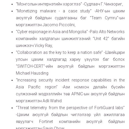
“Монголын интернэтийн хэрэглээ” -Судлаач Г.Чинзориг,
“Monetizing malware - a case study” -АНУ-ын цахим
аюулгүй байдлын судалгааны баг “Team Cymru”-ын
мэргэжилтэн Jacomo Piccolini,
“Cyber espionage in Asia and Mongolia” -Palo Alto Networks
компанийн халдлагын шинжилгээний “Unit 42” багийн
шинжээч Vicky Ray,
“Collaboration as the key to keep a nation safe” -Швейцари
улсын цахим халдлагад хариу үзүүлэх баг болох
“SWITCH-CERT”-ийн аюулгүй байдлын мэргэжилтэн
Michael Hausding
“Increasing security incident response capabilities in the
Asia Pacific region” -Ази номхон далайн бүсийн
сүлжээний мэдээллийн төв APNIC-ын аюулгүй байдлын
мэргэжилтэн Adli Wahid.
“Threat telemetry from the perspective of FortiGuard labs”
-Цахим аюулгүй байдлын чиглэлээр үйл ажиллагаа
явуулагч Fortinet компанийн аюулгүй байдлын
мэргэжилтэн Gavin Chow.