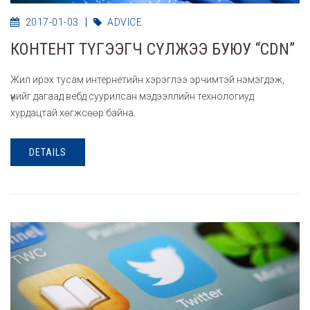
2017-01-03
ADVICE
КОНТЕНТ ТҮГЭЭГЧ СҮЛЖЭЭ БУЮУ “CDN”
Жил ирэх тусам интернетийн хэрэглээ эрчимтэй нэмэгдэж,
үүнийг дагаад вебд суурилсан мэдээллийн технологиуд
хурдацтай хөгжсөөр байна.
DETAILS