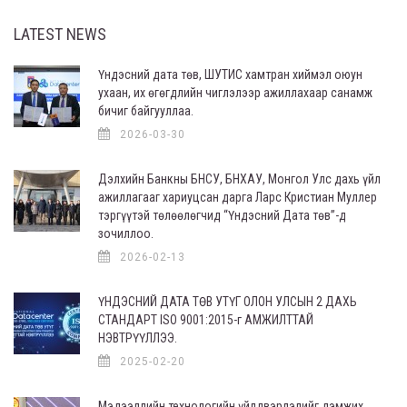
LATEST NEWS
Үндэсний дата төв, ШУТИС хамтран хиймэл оюун
ухаан, их өгөгдлийн чиглэлээр ажиллахаар санамж
бичиг байгууллаа.
2026-03-30
Дэлхийн Банкны БНСУ, БНХАУ, Монгол Улс дахь үйл
ажиллагааг хариуцсан дарга Ларс Кристиан Муллер
тэргүүтэй төлөөлөгчид “Үндэсний Дата төв”-д
зочиллоо.
2026-02-13
ҮНДЭСНИЙ ДАТА ТӨВ УТҮГ ОЛОН УЛСЫН 2 ДАХЬ
СТАНДАРТ ISO 9001:2015-г АМЖИЛТТАЙ
НЭВТРҮҮЛЛЭЭ.
2025-02-20
Мэдээллийн технологийн үйлдвэрлэлийг дэмжих