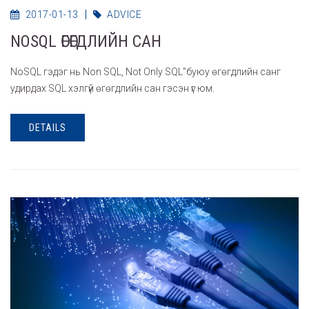
2017-01-13
ADVICE
NOSQL ӨГӨГДЛИЙН САН
NoSQL гэдэг нь Non SQL, Not Only SQL”буюу өгөгдлийн санг
удирдах SQL хэлгүй өгөгдлийн сан гэсэн үг юм.
DETAILS