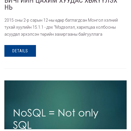
БИЧГИЙН ЦАХИМ ХУУДАС ХӨГЖҮҮЛЭХ
НЬ
2015 оны 2-р сарын 12-ны өдөр батлагдсан Монгол хэлний
тухай хуулийн 15.1.1 - дэх “Мэдээлэл, харилцаа холбооны
асуудал эрхэлсэн төрийн захиргааны байгууллага
DETAILS