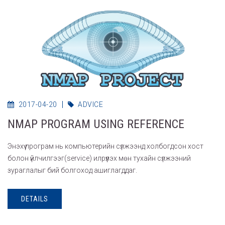
2017-04-20
ADVICE
NMAP PROGRAM USING REFERENCE
Энэхүү програм нь компьютерийн сүлжээнд холбогдсон хост
болон үйлчилгээг(service) илрүүлэх мөн тухайн сүлжээний
зураглалыг бий болгоход ашиглагддаг.
DETAILS