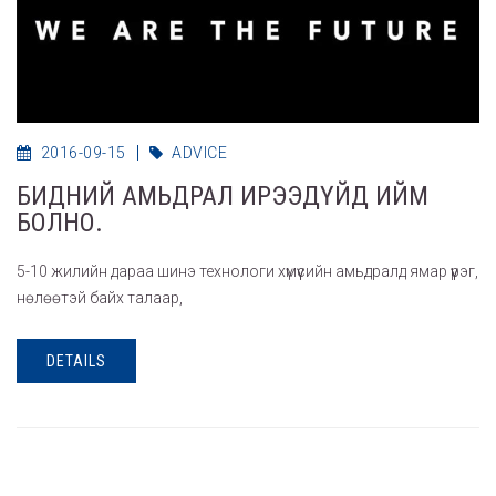
2016-09-15
ADVICE
БИДНИЙ АМЬДРАЛ ИРЭЭДҮЙД ИЙМ
БОЛНО.
5-10 жилийн дараа шинэ технологи хүмүүсийн амьдралд ямар үүрэг,
нөлөөтэй байх талаар,
DETAILS