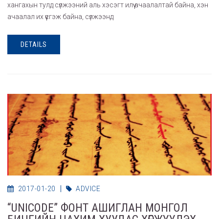
хангахын тулд сүлжээний аль хэсэгт илүү ачаалалтай байна, хэн
ачаалал их үүсгэж байна, сүлжээнд
DETAILS
2017-01-20
ADVICE
“UNICODE” ФОНТ АШИГЛАН МОНГОЛ