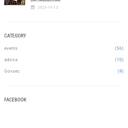
2023-10-12
CATEGORY
events
(56)
advice
(10)
Govsec
(9)
FACEBOOK