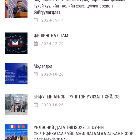
тухай хуулийн төслийн хэлэлцүүлэг зохион
байгуулагдлаа.
2024-05-14
ФИШИНГ БА СПАМ
2024-02-20
Мэдэгдэл
2023-10-26
БНФУ -ЫН AFNOR ГРУППТЭЙ УУЛЗАЛТ ХИЙЛЭЭ.
2023-10-26
ҮНДЭСНИЙ ДАТА ТӨВ ISO27001 ОУ-ЫН
СЕРТИФИКАТААР ҮЙЛ АЖИЛЛАГААГАА АЛБАН ЁСООР
БАТЛАМЖИЛЛАА.