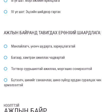
III үе шат: Мэргэжлийн ярилцлага
IV үе шат: Эцсийн шийдвэр гаргах
АЖЛЫН БАЙРАНД ТАВИГДАХ ЕРӨНХИЙ ШААРДЛАГА:
Манлайлагч, үнэнч шударга, хариуцлагатай
Багаар, хамтран ажиллах чадвартай
Тогтвор суурьшилтай ажиллах, мэргэших сонирхолтой
Бүтээлч, шинийг санаачлах, шинэ зүйлд хурдан суралцах чин
эрмэлзэлтэй
НЭЭЛТТЭЙ
АЖЛЫН БАЙР