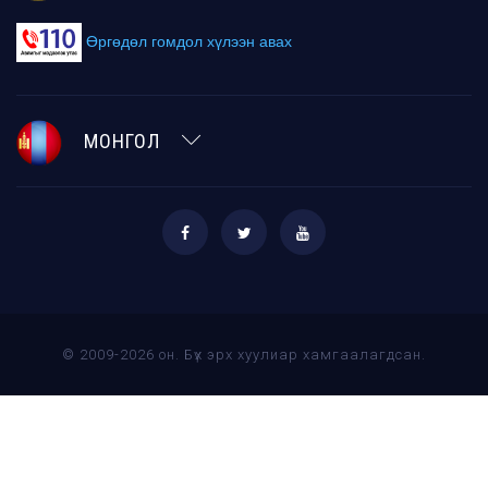
Өргөдөл гомдол хүлээн авах
МОНГОЛ
© 2009-2026 он. Бүх эрх хуулиар хамгаалагдсан.