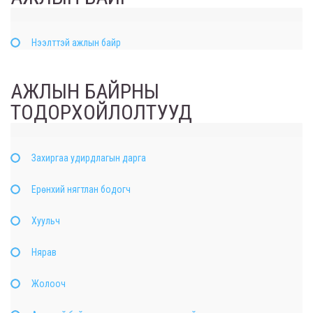
Нээлттэй ажлын байр
АЖЛЫН БАЙРНЫ
ТОДОРХОЙЛОЛТУУД
Захиргаа удирдлагын дарга
Ерөнхий нягтлан бодогч
Хуульч
Нярав
Жолооч