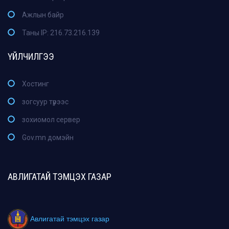
Ажлын байр
Таны IP: 216.73.216.139
ҮЙЛЧИЛГЭЭ
Хостинг
зогсуур түрээс
зохиомол сервер
Gov.mn домэйн
АВЛИГАТАЙ ТЭМЦЭХ ГАЗАР
Авлигатай тэмцэх газар