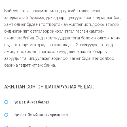
Байгууллагын эрхэм зорилгод хүрэхийн төлөө эерэг
хандлагатай, бүтээмж, ур чадварт тулгуурласан чадварлаг баг,
хамт олныг бүрдүүлэн тогтвортой амжилтыг цогцлоохын төлөө
бид нэгэн үзүүрт сэтгэлээр хичээл зүтгэл гарган хамтран
ажиллаж байна. Бид ажилтнууддаа тэгш боломж олгож, үнэнч
шударга зарчмыг дээдлэн ажилладаг. Энэхүү хуудсаар Танд
ажилд орох хүсэлт гаргах алхмууд, шинэ ажлын байрны
заруудыг танилцуулахыг зорилоо. Таныг бидэнтэй холбоо
барина гэдэгт итгэж байна.
АЖИЛТАН СОНГОН ШАЛГАРУУЛАХ ҮЕ ШАТ:
I үе шат: Анкет бөглөх
II үе шат: Эхний шатны ярилцлага