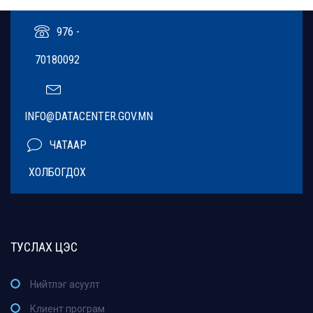
976 -
70180092
INFO@DATACENTER.GOV.MN
ЧАТААР
ХОЛБОГДОХ
ТУСЛАХ ЦЭС
Нийтлэг асуулт
Клиент програм