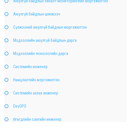
Аюулгүй байдлын хяналт мониторингийн мэргэжилтэн
Аюулгүй байдлын шинжээч
Сүлжээний аюулгүй байдлын мэргэжилтэн
Мэдээллийн аюулгүй байдлын дарга
Мэдээллийн технологийн дарга
Системийн инженер
Нөөцлөлтийн мэргэжилтэн
Системийн ахлах инженер
DevOPS
Өгөгдлийн сангийн инженер