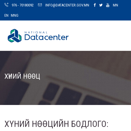
976 - 70180092
INFO@DATACENTER.GOV.MN
MN
EN
MNG
ХҮНИЙ НӨӨЦ
ХҮНИЙ НӨӨЦИЙН БОДЛОГО: