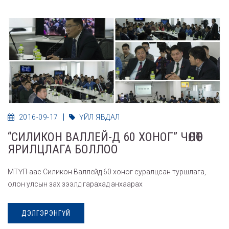
2016-09-17
ҮЙЛ ЯВДАЛ
“СИЛИКОН ВАЛЛЕЙ-Д 60 ХОНОГ” ЧӨЛӨӨТ
ЯРИЛЦЛАГА БОЛЛОО
МТҮП-аас Силикон Валлейд 60 хоног суралцсан туршлага,
олон улсын зах зээлд гарахад анхаарах
ДЭЛГЭРЭНГҮЙ