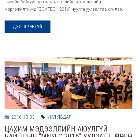
Төрийн байгууллагын мэдээллийн технологийн
мэргэжилтнүүд “GOVTECH 2016” чуулга уулзалтаа хийлээ.
ДЭЛГЭРЭНГҮЙ
2016-10-03
ҮЙЛ ЯВДАЛ
ЦАХИМ МЭДЭЭЛЛИЙН АЮУЛГҮЙ
БАЙДЛЫН “MNSEC 2016” УУЛЗАЛТ, ӨДӨРЛӨГ