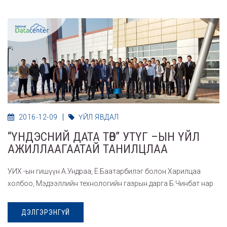
2016-12-09
ҮЙЛ ЯВДАЛ
“ҮНДЭСНИЙ ДАТА ТӨВ” УТҮГ –ЫН ҮЙЛ
АЖИЛЛААГААТАЙ ТАНИЛЦЛАА
УИХ -ын гишүүн А.Ундраа, Ё.Баатарбилэг болон Харилцаа
холбоо, Мэдээллийн технологийн газрын дарга Б.Чинбат нар
ДЭЛГЭРЭНГҮЙ