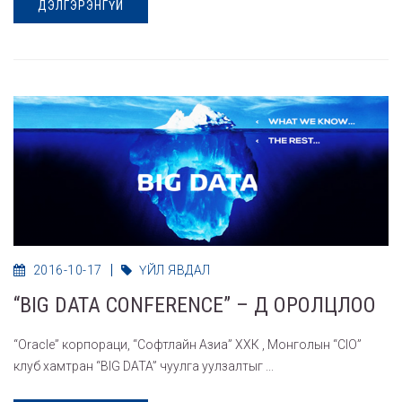
ДЭЛГЭРЭНГҮЙ
2016-10-17
ҮЙЛ ЯВДАЛ
“BIG DATA CONFERENCE” – Д ОРОЛЦЛОО
“Oracle” корпораци, “Софтлайн Азиа” ХХК , Монголын “CIO”
клуб хамтран “BIG DATA” чуулга уулзалтыг ...