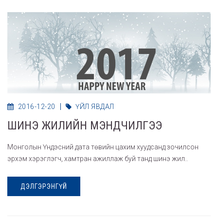
2016-12-20
ҮЙЛ ЯВДАЛ
ШИНЭ ЖИЛИЙН МЭНДЧИЛГЭЭ
Монголын Үндэсний дата төвийн цахим хуудсанд зочилсон
эрхэм хэрэглэгч, хамтран ажиллаж буй танд шинэ жил..
ДЭЛГЭРЭНГҮЙ