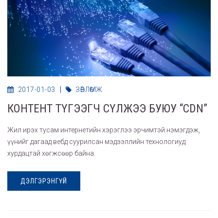
2017-01-03
ЗӨВЛӨМЖ
КОНТЕНТ ТҮГЭЭГЧ СҮЛЖЭЭ БУЮУ “CDN”
Жил ирэх тусам интернетийн хэрэглээ эрчимтэй нэмэгдэж,
үүнийг дагаад вебд суурилсан мэдээллийн технологиуд
хурдацтай хөгжсөөр байна.
ДЭЛГЭРЭНГҮЙ