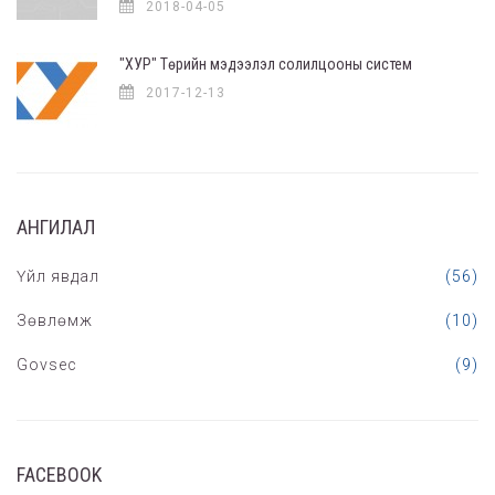
2018-04-05
"ХУР" Төрийн мэдээлэл солилцооны систем
2017-12-13
АНГИЛАЛ
Үйл явдал
(56)
Зөвлөмж
(10)
Govsec
(9)
FACEBOOK