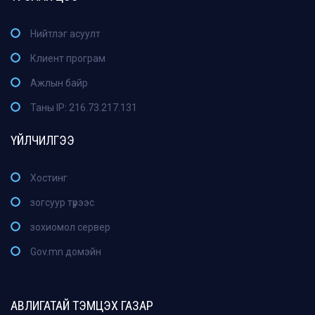
Нийтлэг асуулт
Клиент програм
Ажлын байр
Таны IP: 216.73.217.131
ҮЙЛЧИЛГЭЭ
Хостинг
зогсуур түрээс
зохиомол сервер
Gov.mn домэйн
АВЛИГАТАЙ ТЭМЦЭХ ГАЗАР