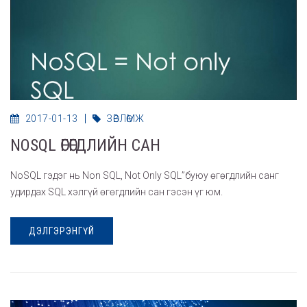
2017-01-13
ЗӨВЛӨМЖ
NOSQL ӨГӨГДЛИЙН САН
NoSQL гэдэг нь Non SQL, Not Only SQL”буюу өгөгдлийн санг
удирдах SQL хэлгүй өгөгдлийн сан гэсэн үг юм.
ДЭЛГЭРЭНГҮЙ