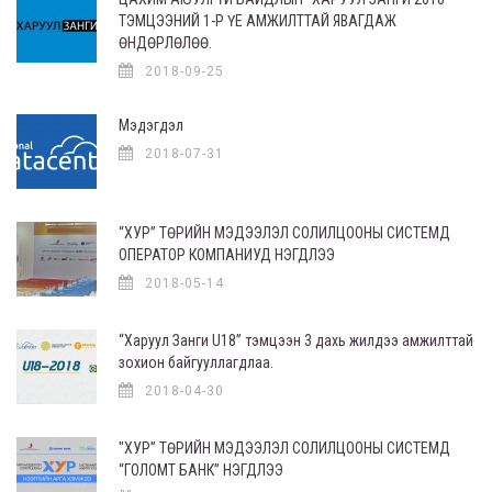
ТЭМЦЭЭНИЙ 1-Р ҮЕ АМЖИЛТТАЙ ЯВАГДАЖ
ӨНДӨРЛӨЛӨӨ.
2018-09-25
Мэдэгдэл
2018-07-31
“ХУР” ТӨРИЙН МЭДЭЭЛЭЛ СОЛИЛЦООНЫ СИСТЕМД
ОПЕРАТОР КОМПАНИУД НЭГДЛЭЭ
2018-05-14
“Харуул Занги U18” тэмцээн 3 дахь жилдээ амжилттай
зохион байгууллагдлаа.
2018-04-30
"ХУР” ТӨРИЙН МЭДЭЭЛЭЛ СОЛИЛЦООНЫ СИСТЕМД
“ГОЛОМТ БАНК” НЭГДЛЭЭ