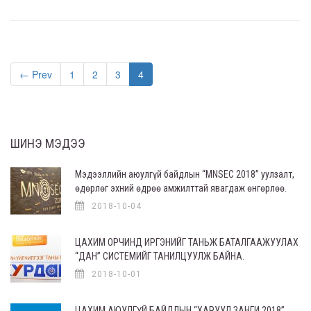
← Prev
1
2
3
4
ШИНЭ МЭДЭЭ
Мэдээллийн аюулгүй байдлын “MNSEC 2018” уулзалт,
өдөрлөг эхний өдрөө амжилттай явагдаж өнгөрлөө.
2018-10-04
ЦАХИМ ОРЧИНД ИРГЭНИЙГ ТАНЬЖ БАТАЛГААЖУУЛАХ
“ДАН” СИСТЕМИЙГ ТАНИЛЦУУЛЖ БАЙНА.
2018-10-01
ЦАХИМ АЮУЛГҮЙ БАЙДЛЫН “ХАРУУЛ ЗАНГИ 2018”