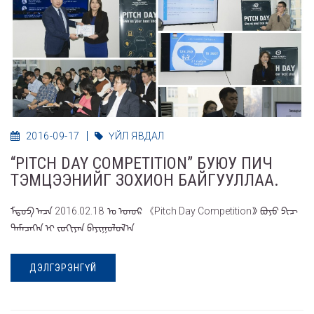
2016-09-17
ҮЙЛ ЯВДАЛ
“PITCH DAY COMPETITION” БУЮУ ПИЧ
ТЭМЦЭЭНИЙГ ЗОХИОН БАЙГУУЛЛАА.
ᠮᠲᠦᠫ ᠠᠴᠠ 2016.02.18 ᠍ ᠤ ᠡᠳᠦᠷ 《Pitch Day Competition》 ᠪᠤᠶᠤ ᠫᠢᠴ
ᠲᠡᠮᠡᠴᠡᠭᠡᠨ ᠢ ᠵᠣᠬᠢᠶᠠᠨ ᠪᠠᠶᠢᠭᠤᠯᠤᠯ᠎ᠠ
ДЭЛГЭРЭНГҮЙ