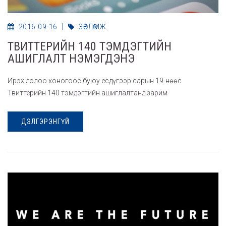
2016-09-16
ЗӨВЛӨМЖ
ТВИТТЕРИЙН 140 ТЭМДЭГТИЙН
АШИГЛАЛТ НЭМЭГДЭНЭ
Ирэх долоо хоногоос буюу есдүгээр сарын 19-нөөс
Твиттерийн 140 тэмдэгтийн ашиглалтанд зарим
ДЭЛГЭРЭНГҮЙ