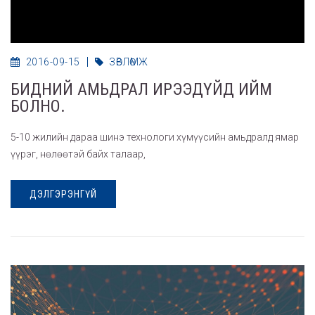
2016-09-15
ЗӨВЛӨМЖ
БИДНИЙ АМЬДРАЛ ИРЭЭДҮЙД ИЙМ
БОЛНО.
5-10 жилийн дараа шинэ технологи хүмүүсийн амьдралд ямар
үүрэг, нөлөөтэй байх талаар,
ДЭЛГЭРЭНГҮЙ