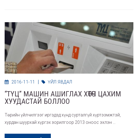
2016-11-11
ҮЙЛ ЯВДАЛ
“ТҮЦ” МАШИН АШИГЛАХ ХӨТӨЧ ЦАХИМ
ХУУДАСТАЙ БОЛЛОО
Төрийн үйлчилгээг иргэдэд хүнд сурталгүй хүртээмжтэй,
хурдан шуурхай хүргэх зорилгоор 2013 оноос эхлэн ...