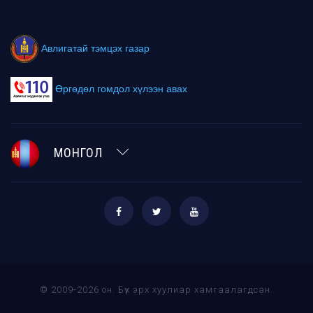
Авлигатай тэмцэх газар
Өргөдөл гомдол хүлээн авах
МОНГОЛ
© 2009-2026 он. Бүх эрх хуулиар хамгаалагдсан.